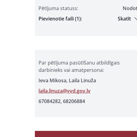
Pētījuma statuss:
Nodo
Pievienotie faili (1):
Skatīt
Par pētījuma pasūtīšanu atbildīgais
darbinieks vai amatpersona:
Ieva Mikosa, Laila Linuža
laila.linuza@vvd.gov.lv
67084282, 68206884