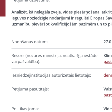
Pētījuma uzdevums:
Analizēt, kā nelegāla zveja, vides piesārņošana, atk
ieguves noziedzīgie nodarījumi ir regulēti Eiropas Sa
uzmanību pievēršot kvalificējošām pazīmēm un to pi
Nodošanas datums:
27.0
Resors (nozares ministrija, neatkarīga iestāde
Klim
vai pašvaldība):
pas
Iesniedzējinstitūcijas autorizētais lietotājs:
deni
Pētījuma pasūtītājs:
Vals
past
Politikas joma:
Vide