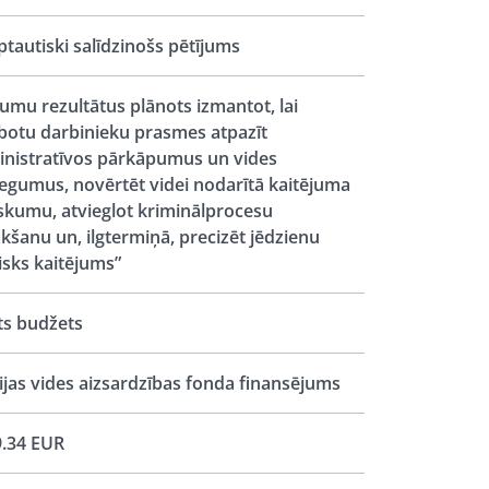
ptautiski salīdzinošs pētījums
jumu rezultātus plānots izmantot, lai
botu darbinieku prasmes atpazīt
nistratīvos pārkāpumus un vides
egumus, novērtēt videi nodarītā kaitējuma
skumu, atvieglot kriminālprocesu
kšanu un, ilgtermiņā, precizēt jēdzienu
isks kaitējums”
ts budžets
ijas vides aizsardzības fonda finansējums
.34 EUR