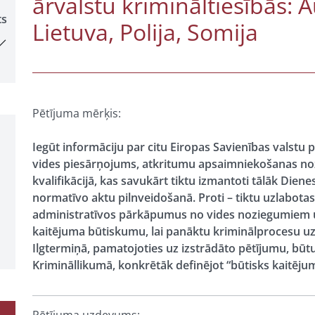
ārvalstu krimināltiesībās: Au
ts
Lietuva, Polija, Somija
Pētījuma mērķis:
Iegūt informāciju par citu Eiropas Savienības valstu 
vides piesārņojums, atkritumu apsaimniekošanas noz
kvalifikācijā, kas savukārt tiktu izmantoti tālāk Di
normatīvo aktu pilnveidošanā. Proti – tiktu uzlabota
administratīvos pārkāpumus no vides noziegumiem un
kaitējuma būtiskumu, lai panāktu kriminālprocesu uz
Ilgtermiņā, pamatojoties uz izstrādāto pētījumu, būt
Krimināllikumā, konkrētāk definējot “būtisks kaitēju