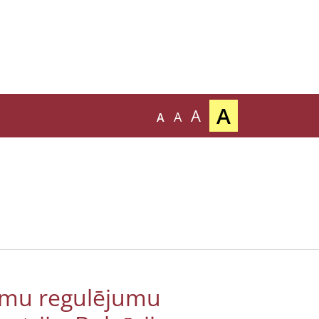
A
A
A
A
gumu regulējumu