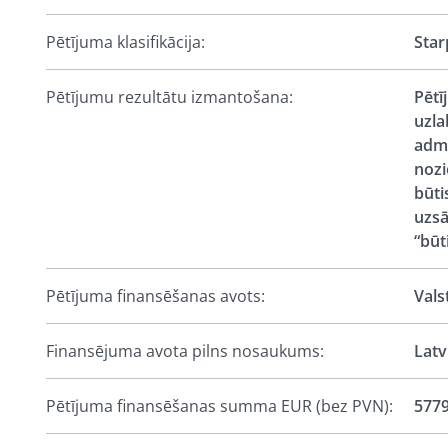
Pētījuma klasifikācija:
Star
Pētījumu rezultātu izmantošana:
Pētī
uzla
admi
nozi
būti
uzsā
“būt
Pētījuma finansēšanas avots:
Vals
Finansējuma avota pilns nosaukums:
Latv
Pētījuma finansēšanas summa EUR (bez PVN):
5779