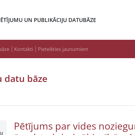
PĒTĪJUMU UN PUBLIKĀCIJU DATUBĀZE
bāze
Kontakti
Pieteikties jaunumiem
u datu bāze
Pētījums par vides nozie
šu