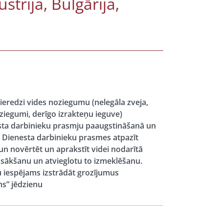
strija, Bulgārija,
pieredzi vides noziegumu (nelegāla zveja,
iegumi, derīgo izrakteņu ieguve)
enesta darbinieku prasmju paaugstināšanā un
s Dienesta darbinieku prasmes atpazīt
 novērtēt un aprakstīt videi nodarītā
sākšanu un atvieglotu to izmeklēšanu.
u iespējams izstrādāt grozījumus
ms” jēdzienu