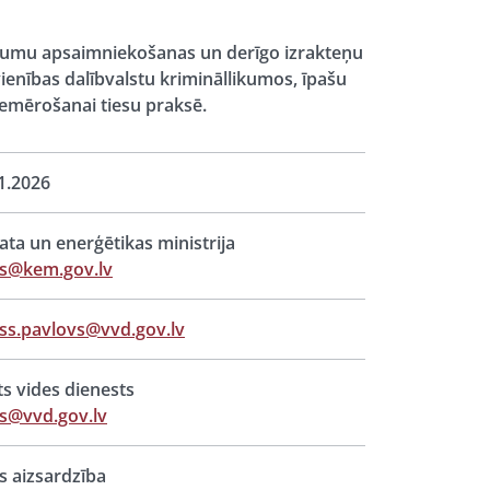
ritumu apsaimniekošanas un derīgo izrakteņu
vienības dalībvalstu krimināllikumos, īpašu
emērošanai tiesu praksē.
1.2026
ata un enerģētikas ministrija
ts@kem.gov.lv
ss.pavlovs@vvd.gov.lv
ts vides dienests
s@vvd.gov.lv
s aizsardzība