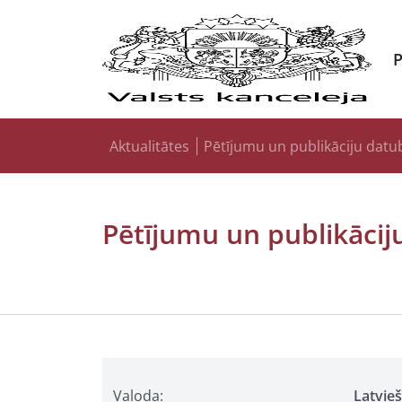
Aktualitātes
Pētījumu un publikāciju datu
Pētījumu un publikācij
Valoda:
Latvie