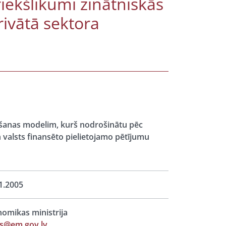
iekšlikumi zinātniskās
rivātā sektora
ēšanas modelim, kurš nodrošinātu pēc
un valsts finansēto pielietojamo pētījumu
1.2005
omikas ministrija
ts@em.gov.lv