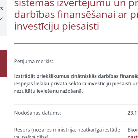
sistēmas izvērtējumu un pr
ts
darbības finansēšanai ar p
investīciju piesaisti
Pētījuma mērķis:
Izstrādāt priekšlikumus zinātniskās darbības finans
iespējas lielāku privātā sektora investīciju piesaisti 
rezultātu ieviešanu ražošanā.
Nodošanas datums:
23.1
Resors (nozares ministrija, neatkarīga iestāde
Ekon
vai pašvaldība):
pas