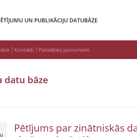
PĒTĪJUMU UN PUBLIKĀCIJU DATUBĀZE
bāze
Kontakti
Pieteikties jaunumiem
u datu bāze
Pētījums par zinātniskās d
šu