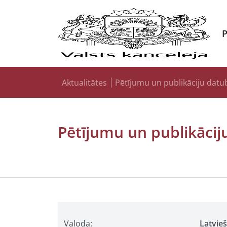
Aktualitātes
Pētījumu un publikāciju datu
Pētījumu un publikācij
Valoda:
Latvie