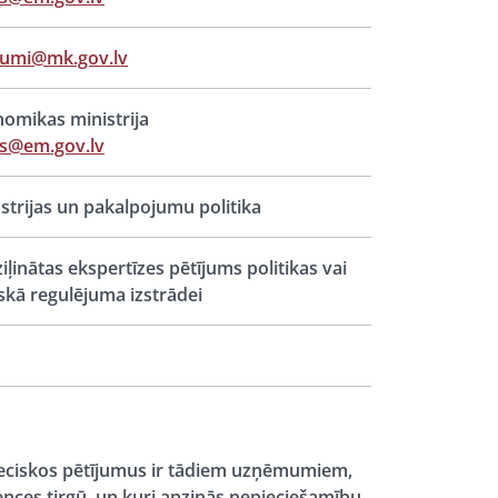
jumi@mk.gov.lv
omikas ministrija
ts@em.gov.lv
strijas un pakalpojumu politika
iļinātas ekspertīzes pētījums politikas vai
iskā regulējuma izstrādei
eciskos pētījumus ir tādiem uzņēmumiem,
ences tirgū, un kuri apzinās nepieciešamību