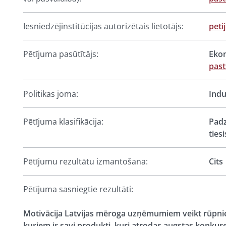
Iesniedzējinstitūcijas autorizētais lietotājs:
peti
Pētījuma pasūtītājs:
Ekon
pas
Politikas joma:
Indu
Pētījuma klasifikācija:
Padz
ties
Pētījumu rezultātu izmantošana:
Cits
Pētījuma sasniegtie rezultāti:
Motivācija Latvijas mēroga uzņēmumiem veikt rūpni
kuriem ir savi produkti, kuri atrodas augstas konkur