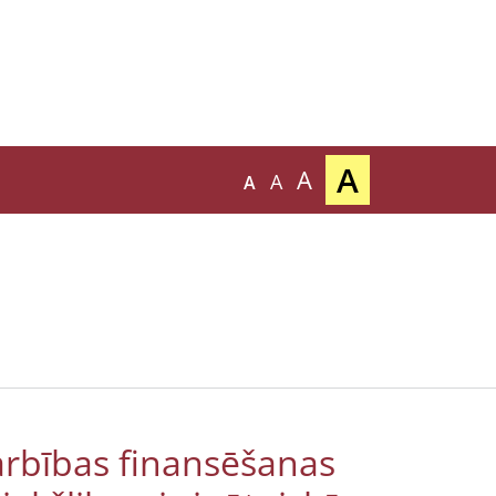
A
A
A
A
arbības finansēšanas