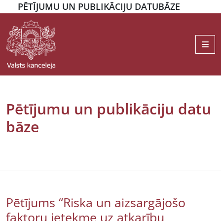
PĒTĪJUMU UN PUBLIKĀCIJU DATUBĀZE
Me
Pētījumu un publikāciju datu
bāze
Pētījums “Riska un aizsargājošo
faktoru ietekme uz atkarību