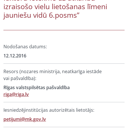
izraisošo vielu lietošanas līmeni
jauniešu vidū 6.posms”
Nodošanas datums:
12.12.2016
Resors (nozares ministrija, neatkarīga iestāde
vai pašvaldība):
Rīgas valstspilsētas pašvaldība
riga@riga.lv
Iesniedzējinstitūcijas autorizētais lietotājs:
petijumi@mk.gov.lv