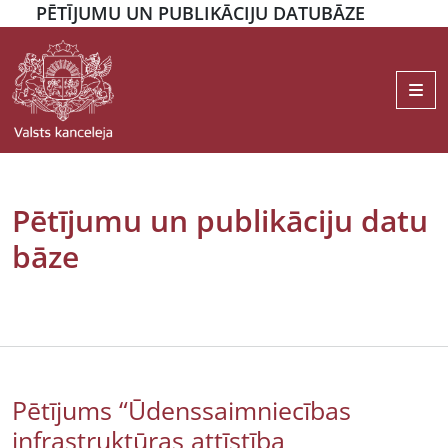
PĒTĪJUMU UN PUBLIKĀCIJU DATUBĀZE
Me
Pētījumu un publikāciju datu
bāze
Pētījums “Ūdenssaimniecības
infrastruktūras attīstība