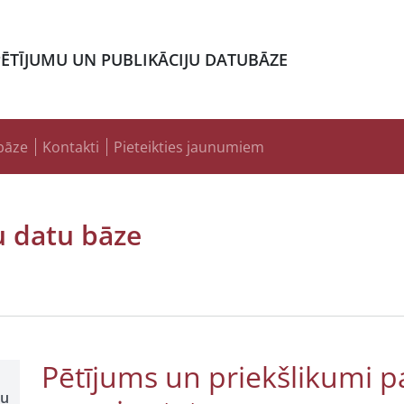
PĒTĪJUMU UN PUBLIKĀCIJU DATUBĀZE
bāze
Kontakti
Pieteikties jaunumiem
u datu bāze
Pētījums un priekšlikumi pa
šu