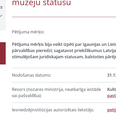
muzeju statusu
ts
Pētījuma mērķis:
Pētījuma mērķis bija veikt izpēti par Igaunijas un Li
pārvaldības pieredzi; sagatavot priekšlikumus Latvij
stimulējošam juridiskajam statusam, balstoties pārējo
Nodošanas datums:
31.1
Resors (nozares ministrija, neatkarīga iestāde
Kult
vai pašvaldība):
pas
Iesniedzējinstitūcijas autorizētais lietotājs:
peti