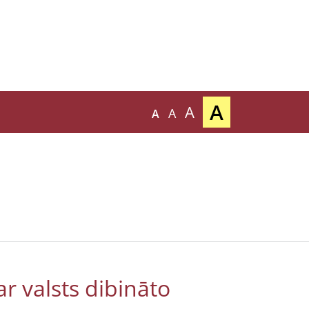
A
A
A
A
r valsts dibināto