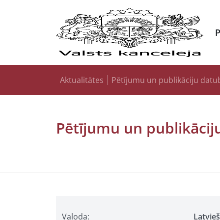
Aktualitātes
Pētījumu un publikāciju datu
Pētījumu un publikācij
Valoda:
Latvie