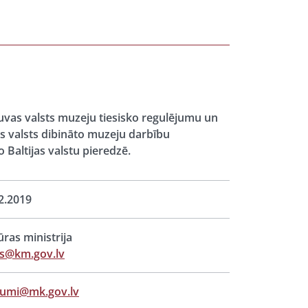
etuvas valsts muzeju tiesisko regulējumu un
as valsts dibināto muzeju darbību
 Baltijas valstu pieredzē.
2.2019
ūras ministrija
ts@km.gov.lv
jumi@mk.gov.lv