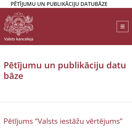
PĒTĪJUMU UN PUBLIKĀCIJU DATUBĀZE
Me
Pētījumu un publikāciju datu
bāze
Pētījums “Valsts iestāžu vērtējums”