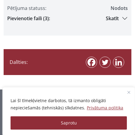
Pētījuma statuss:
Nodots
Pievienotie faili (3):
Skatīt
Dalīties:
Informācija pēdējo reizi atjaunota 07.08.2026
Lai šī tīmekļvietne darbotos, tā izmanto obligāti
nepieciešamās (tehniskās) sīkdatnes.
Privātuma politika
Privātuma politika
Saprotu
© 2026 - Pētījumu un publikāciju datubāze