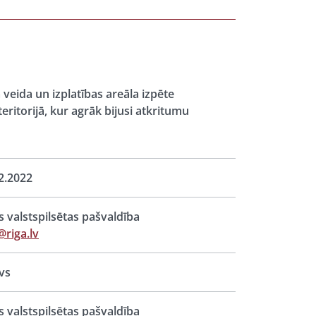
 veida un izplatības areāla izpēte
ritorijā, kur agrāk bijusi atkritumu
2.2022
s valstspilsētas pašvaldība
@riga.lv
vs
s valstspilsētas pašvaldība