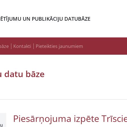
PĒTĪJUMU UN PUBLIKĀCIJU DATUBĀZE
bāze
Kontakti
Pieteikties jaunumiem
u datu bāze
Piesārņojuma izpēte Trīsc
šu