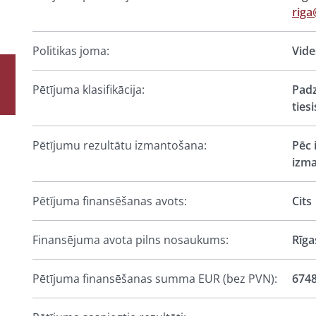
riga
Politikas joma:
Vide
Pētījuma klasifikācija:
Padz
ties
Pētījumu rezultātu izmantošana:
Pēc 
izma
Pētījuma finansēšanas avots:
Cits
Finansējuma avota pilns nosaukums:
Rīga
Pētījuma finansēšanas summa EUR (bez PVN):
6748