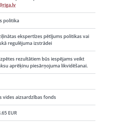
@riga.lv
s politika
iļinātas ekspertīzes pētījums politikas vai
iskā regulējuma izstrādei
izpētes rezultātiem būs iespējams veikt
ksu aprēķinu piesārņojuma likvidēšanai.
s vides aizsardzības fonds
.65 EUR