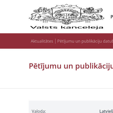
Aktualitātes
Pētījumu un publikāciju datu
Pētījumu un publikācij
Valoda:
Latvie