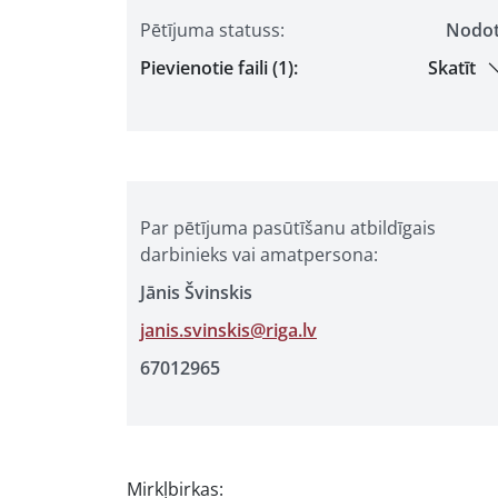
Pētījuma statuss:
Nodo
Pievienotie faili (1):
Skatīt
Par pētījuma pasūtīšanu atbildīgais
darbinieks vai amatpersona:
Jānis Švinskis
janis.svinskis@riga.lv
67012965
Mirkļbirkas: