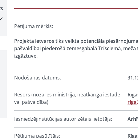
ts
Pētījuma mērķis:
Projekta ietvaros tiks veikta potenciāla piesārņojuma
pašvaldībai piederošā zemesgabalā Trīsciemā, meža te
izgāztuve.
Nodošanas datums:
31.1
Resors (nozares ministrija, neatkarīga iestāde
Rīga
vai pašvaldība):
riga
Iesniedzējinstitūcijas autorizētais lietotājs:
Arhī
Pētījuma pasūtītājs:
Rīga