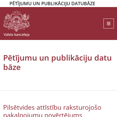
PĒTĪJUMU UN PUBLIKĀCIJU DATUBĀZE
Me
Pētījumu un publikāciju datu
bāze
Pilsētvides attīstību raksturojošo
pakalpojumu novērtējums