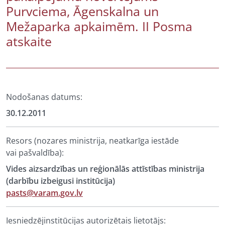
Purvciema, Āgenskalna un
Mežaparka apkaimēm. II Posma
atskaite
Nodošanas datums:
30.12.2011
Resors (nozares ministrija, neatkarīga iestāde
vai pašvaldība):
Vides aizsardzības un reģionālās attīstības ministrija
(darbību izbeigusi institūcija)
pasts@varam.gov.lv
Iesniedzējinstitūcijas autorizētais lietotājs: