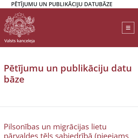
PĒTĪJUMU UN PUBLIKĀCIJU DATUBĀZE
Me
Pētījumu un publikāciju datu
bāze
Pilsonības un migrācijas lietu
pārvaldes tēls sabiedrībā (pieejams