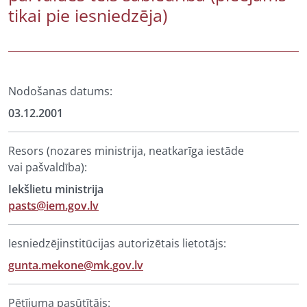
tikai pie iesniedzēja)
Nodošanas datums:
03.12.2001
Resors (nozares ministrija, neatkarīga iestāde
vai pašvaldība):
Iekšlietu ministrija
pasts@iem.gov.lv
Iesniedzējinstitūcijas autorizētais lietotājs:
gunta.mekone@mk.gov.lv
Pētījuma pasūtītājs: