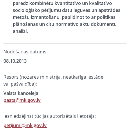
paredz kombinētu kvantitatīvo un kvalitatīvo
socioloģisko pētījumu datu ieguves un apstrādes
metožu izmantošanu, papildinot to ar politikas
plānošanas un citu normatīvo aktu dokumentu
analīzi.
Nodošanas datums:
08.10.2013
Resors (nozares ministrija, neatkarīga iestāde
vai pašvaldība):
Valsts kanceleja
pasts@mk.gov.lv
Iesniedzējinstitūcijas autorizētais lietotājs:
petijumi@mk.gov.lv