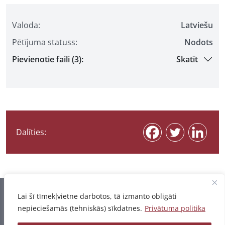
Valoda:
Latviešu
Pētījuma statuss:
Nodots
Pievienotie faili (3):
Skatīt
Dalīties:
Informācija pēdējo reizi atjaunota 06.08.2026
Lai šī tīmekļvietne darbotos, tā izmanto obligāti
nepieciešamās (tehniskās) sīkdatnes.
Privātuma politika
Privātuma politika