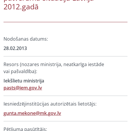
2012.gadā
Nodošanas datums:
28.02.2013
Resors (nozares ministrija, neatkarīga iestāde
vai pašvaldība):
Iekšlietu ministrija
pasts@iem.gov.lv
Iesniedzējinstitūcijas autorizētais lietotājs:
gunta.mekone@mk.gov.lv
Pētījuma pasūtītājs: