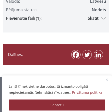
Valoda:
Latviešu
Pētījuma statuss:
Nodots
Pievienotie faili (1):
Skatīt
Dalīties:
Informācija pēdējo reizi atjaunota 06.08.2026
Lai šī tīmekļvietne darbotos, tā izmanto obligāti
nepieciešamās (tehniskās) sīkdatnes.
Privātuma politika
Privātuma politika
Saprotu
© 2026 - Pētījumu un publikāciju datubāze