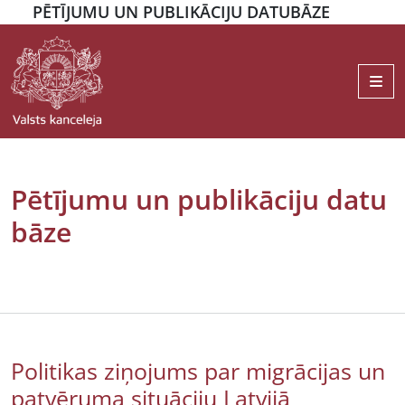
PĒTĪJUMU UN PUBLIKĀCIJU DATUBĀZE
Me
Pētījumu un publikāciju datu
bāze
Politikas ziņojums par migrācijas un
patvēruma situāciju Latvijā