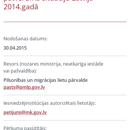
2014.gadā
Nodošanas datums:
30.04.2015
Resors (nozares ministrija, neatkarīga iestāde
vai pašvaldība):
Pilsonības un migrācijas lietu pārvalde
pasts@pmlp.gov.lv
Iesniedzējinstitūcijas autorizētais lietotājs:
petijumi@mk.gov.lv
Pētījuma pasūtītājs: