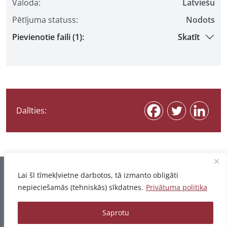
Valoda:
Latviešu
Pētījuma statuss:
Nodots
Pievienotie faili (1):
Skatīt
Dalīties:
Informācija pēdējo reizi atjaunota 07.08.2026
Lai šī tīmekļvietne darbotos, tā izmanto obligāti
nepieciešamās (tehniskās) sīkdatnes.
Privātuma politika
Privātuma politika
Saprotu
© 2026 - Pētījumu un publikāciju datubāze