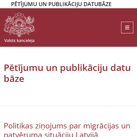
PĒTĪJUMU UN PUBLIKĀCIJU DATUBĀZE
Me
Pētījumu un publikāciju datu
bāze
Politikas ziņojums par migrācijas un
patvēruma situāciju Latvijā