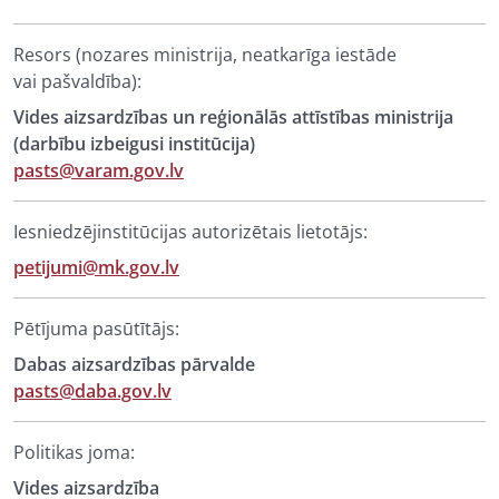
Resors (nozares ministrija, neatkarīga iestāde
vai pašvaldība):
Vides aizsardzības un reģionālās attīstības ministrija
(darbību izbeigusi institūcija)
pasts@varam.gov.lv
Iesniedzējinstitūcijas autorizētais lietotājs:
petijumi@mk.gov.lv
Pētījuma pasūtītājs:
Dabas aizsardzības pārvalde
pasts@daba.gov.lv
Politikas joma:
Vides aizsardzība