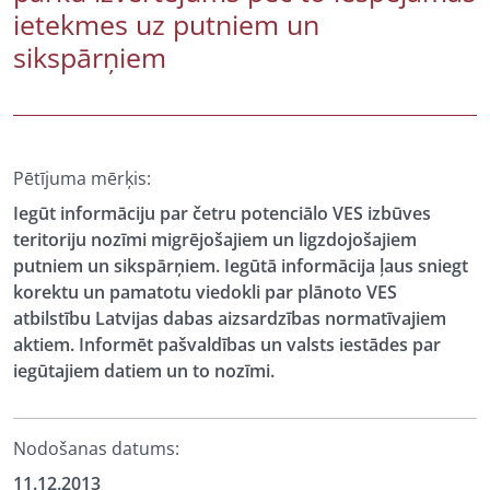
ietekmes uz putniem un
sikspārņiem
Pētījuma mērķis:
Iegūt informāciju par četru potenciālo VES izbūves
teritoriju nozīmi migrējošajiem un ligzdojošajiem
putniem un sikspārņiem. Iegūtā informācija ļaus sniegt
korektu un pamatotu viedokli par plānoto VES
atbilstību Latvijas dabas aizsardzības normatīvajiem
aktiem. Informēt pašvaldības un valsts iestādes par
iegūtajiem datiem un to nozīmi.
Nodošanas datums:
11.12.2013