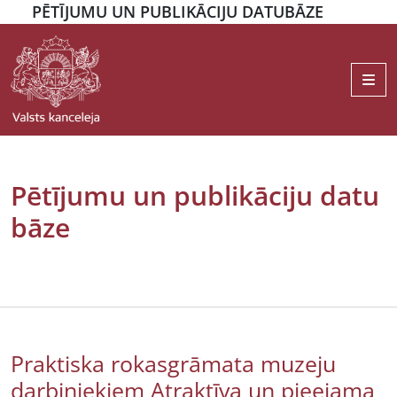
PĒTĪJUMU UN PUBLIKĀCIJU DATUBĀZE
Me
Pētījumu un publikāciju datu
bāze
Praktiska rokasgrāmata muzeju
darbiniekiem Atraktīva un pieejama