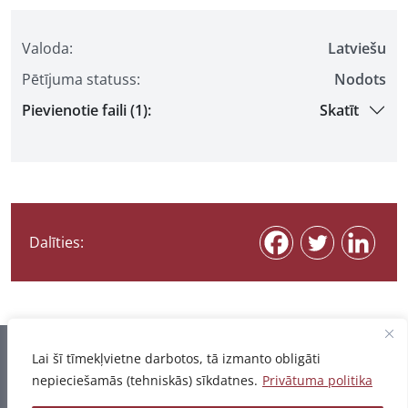
Valoda:
Latviešu
Pētījuma statuss:
Nodots
Pievienotie faili (1):
Skatīt
Dalīties:
Informācija pēdējo reizi atjaunota 07.08.2026
Lai šī tīmekļvietne darbotos, tā izmanto obligāti
nepieciešamās (tehniskās) sīkdatnes.
Privātuma politika
Privātuma politika