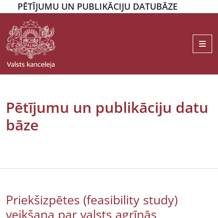
PĒTĪJUMU UN PUBLIKĀCIJU DATUBĀZE
Me
Pētījumu un publikāciju datu
bāze
Priekšizpētes (feasibility study)
veikšana par valsts agrīnās