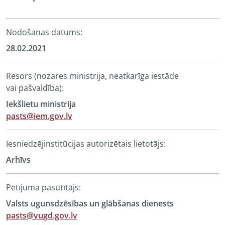
Nodošanas datums:
28.02.2021
Resors (nozares ministrija, neatkarīga iestāde
vai pašvaldība):
Iekšlietu ministrija
pasts@iem.gov.lv
Iesniedzējinstitūcijas autorizētais lietotājs:
Arhīvs
Pētījuma pasūtītājs:
Valsts ugunsdzēsības un glābšanas dienests
pasts@vugd.gov.lv