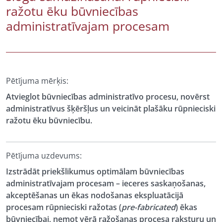
ražotu ēku būvniecības
administratīvajam procesam
Pētījuma mērķis:
Atvieglot būvniecības administratīvo procesu, novērst
administratīvus šķēršļus un veicināt plašāku rūpnieciski
ražotu ēku būvniecību.
Pētījuma uzdevums:
Izstrādāt priekšlikumus optimālam būvniecības
administratīvajam procesam – ieceres saskaņošanas,
akceptēšanas un ēkas nodošanas ekspluatācijā
procesam rūpnieciski ražotas (
pre-fabricated
) ēkas
būvniecībai, ņemot vērā ražošanas procesa raksturu un