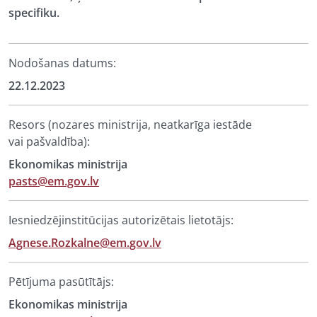
specifiku.
Nodošanas datums:
22.12.2023
Resors (nozares ministrija, neatkarīga iestāde
vai pašvaldība):
Ekonomikas ministrija
pasts@em.gov.lv
Iesniedzējinstitūcijas autorizētais lietotājs:
Agnese.Rozkalne@em.gov.lv
Pētījuma pasūtītājs:
Ekonomikas ministrija