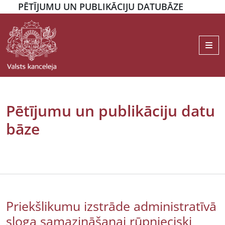
PĒTĪJUMU UN PUBLIKĀCIJU DATUBĀZE
Me
Pētījumu un publikāciju datu
bāze
Priekšlikumu izstrāde administratīvā
sloga samazināšanai rūpnieciski