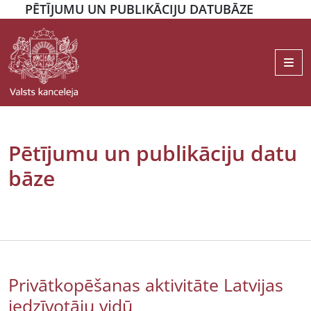
PĒTĪJUMU UN PUBLIKĀCIJU DATUBĀZE
Me
Pētījumu un publikāciju datu
bāze
Privātkopēšanas aktivitāte Latvijas
iedzīvotāju vidū