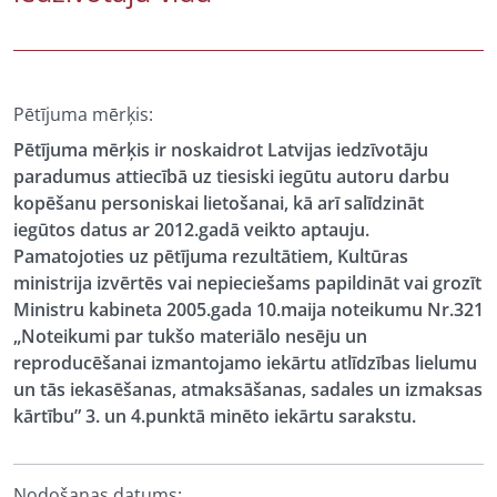
Pētījuma mērķis:
Pētījuma mērķis ir noskaidrot Latvijas iedzīvotāju
paradumus attiecībā uz tiesiski iegūtu autoru darbu
kopēšanu personiskai lietošanai, kā arī salīdzināt
iegūtos datus ar 2012.gadā veikto aptauju.
Pamatojoties uz pētījuma rezultātiem, Kultūras
ministrija izvērtēs vai nepieciešams papildināt vai grozīt
Ministru kabineta 2005.gada 10.maija noteikumu Nr.321
„Noteikumi par tukšo materiālo nesēju un
reproducēšanai izmantojamo iekārtu atlīdzības lielumu
un tās iekasēšanas, atmaksāšanas, sadales un izmaksas
kārtību” 3. un 4.punktā minēto iekārtu sarakstu.
Nodošanas datums: