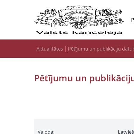
Aktualitātes
Pētījumu un publikāciju datu
Pētījumu un publikācij
Valoda:
Latvie