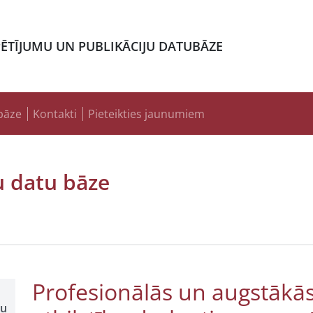
PĒTĪJUMU UN PUBLIKĀCIJU DATUBĀZE
bāze
Kontakti
Pieteikties jaunumiem
u datu bāze
Profesionālās un augstākā
šu