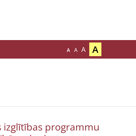
A
A
A
A
s izglītības programmu