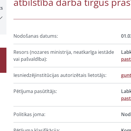
atbilstība darba tirgus pr
ts
Nodošanas datums:
01.0
Resors (nozares ministrija, neatkarīga iestāde
Labk
vai pašvaldība):
past
Iesniedzējinstitūcijas autorizētais lietotājs:
gun
Pētījuma pasūtītājs:
Labk
past
Politikas joma:
Noda
Pētījuma klasifikācija:
Komp