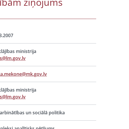
asībām ziņojums
3.2007
lājības ministrija
s@lm.gov.lv
ta.mekone@mk.gov.lv
lājības ministrija
s@lm.gov.lv
rbinātības un sociālā politika
leksi analītisks pētījums