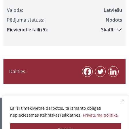
Valoda:
Latviešu
Pētījuma statuss:
Nodots
Pievienotie faili (5):
Skatīt
Dalīties:
Informācija pēdējo reizi atjaunota 06.08.2026
Lai šī tīmekļvietne darbotos, tā izmanto obligāti
nepieciešamās (tehniskās) sīkdatnes.
Privātuma politika
Privātuma politika