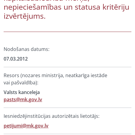
nepieciešamības un statusa kritēriju
izvērtējums.
Nodošanas datums:
07.03.2012
Resors (nozares ministrija, neatkarīga iestāde
vai pašvaldība):
Valsts kanceleja
pasts@mk.gov.lv
Iesniedzējinstitūcijas autorizētais lietotājs:
petijumi@mk.gov.lv