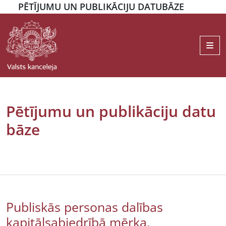
PĒTĪJUMU UN PUBLIKĀCIJU DATUBĀZE
Me
Pētījumu un publikāciju datu
bāze
Publiskās personas dalības
kapitālsabiedrībā mērķa,