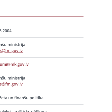
8.2004
nšu ministrija
s@fm.gov.lv
jumi@mk.gov.lv
nšu ministrija
s@fm.gov.lv
eta un finanšu politika
leksi analītisks pētījums