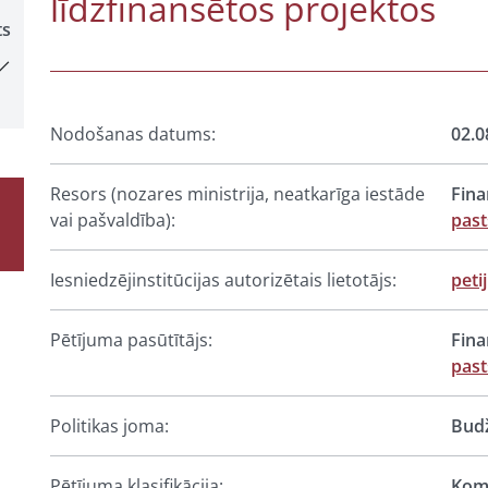
līdzfinansētos projektos
ts
Nodošanas datums:
02.0
Resors (nozares ministrija, neatkarīga iestāde
Fina
vai pašvaldība):
past
Iesniedzējinstitūcijas autorizētais lietotājs:
peti
Pētījuma pasūtītājs:
Fina
past
Politikas joma:
Budž
Pētījuma klasifikācija:
Komp