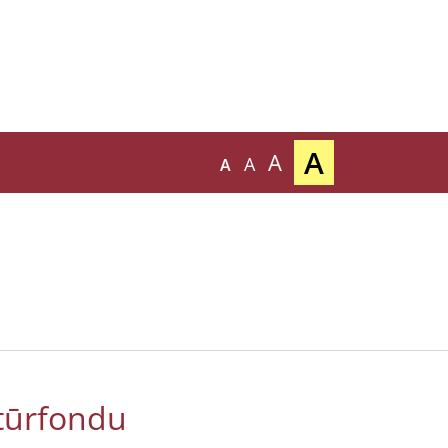
A
A
A
A
tūrfondu