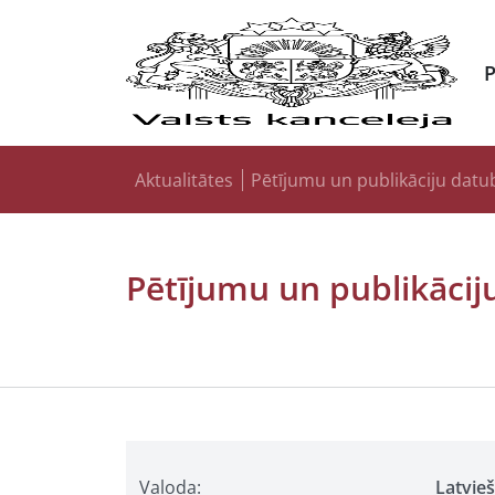
Aktualitātes
Pētījumu un publikāciju datu
Pētījumu un publikācij
Valoda:
Latvie