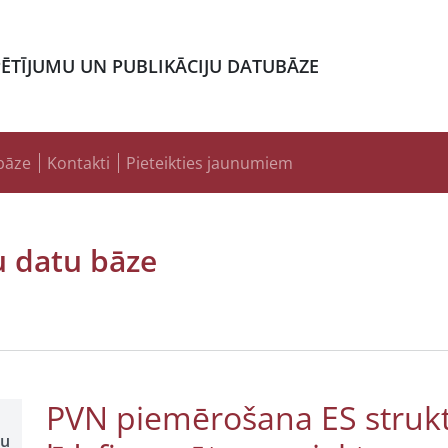
PĒTĪJUMU UN PUBLIKĀCIJU DATUBĀZE
bāze
Kontakti
Pieteikties jaunumiem
u datu bāze
PVN piemērošana ES struk
šu