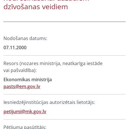
dzīvošanas veidiem
Nodošanas datums:
07.11.2000
Resors (nozares ministrija, neatkarīga iestāde
vai pašvaldība):
Ekonomikas ministrija
pasts@em.gov.lv
Iesniedzējinstitūcijas autorizētais lietotājs:
petijumi@mk.gov.lv
Pētījuma pasūtītājs: