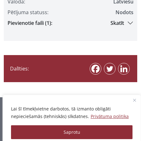
Valoda:
Latviešu
Pētījuma statuss:
Nodots
Pievienotie faili (1):
Skatīt
Dalīties:
Informācija pēdējo reizi atjaunota 07.08.2026
Lai šī tīmekļvietne darbotos, tā izmanto obligāti
nepieciešamās (tehniskās) sīkdatnes.
Privātuma politika
Privātuma politika
Saprotu
© 2026 - Pētījumu un publikāciju datubāze