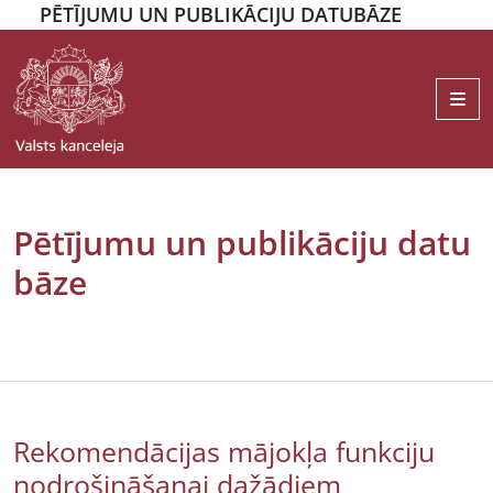
PĒTĪJUMU UN PUBLIKĀCIJU DATUBĀZE
Me
Pētījumu un publikāciju datu
bāze
Rekomendācijas mājokļa funkciju
nodrošināšanai dažādiem