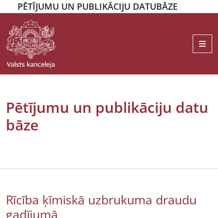
PĒTĪJUMU UN PUBLIKĀCIJU DATUBĀZE
Me
Pētījumu un publikāciju datu
bāze
Rīcība ķīmiskā uzbrukuma draudu
gadījumā