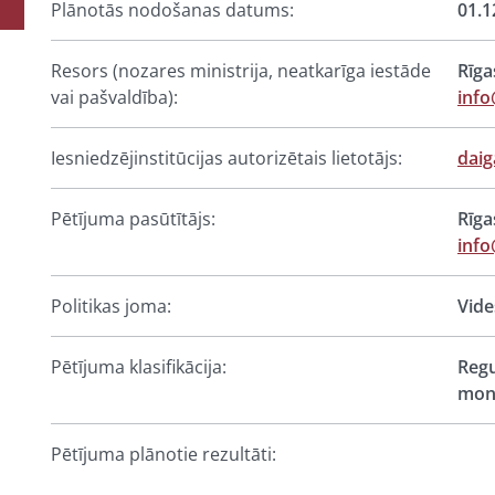
Plānotās nodošanas datums:
01.1
Resors (nozares ministrija, neatkarīga iestāde
Rīga
vai pašvaldība):
info
Iesniedzējinstitūcijas autorizētais lietotājs:
daig
Pētījuma pasūtītājs:
Rīga
info
Politikas joma:
Vide
Pētījuma klasifikācija:
Regu
moni
Pētījuma plānotie rezultāti: