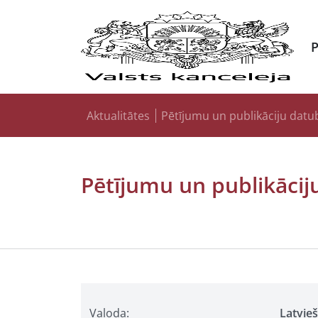
Aktualitātes
Pētījumu un publikāciju datu
Pētījumu un publikācij
Valoda:
Latvie