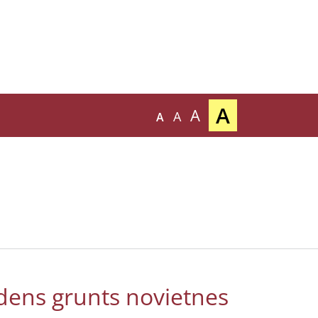
A
A
A
A
dens grunts novietnes