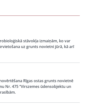
drobioloģiskā stāvokļa izmaiņām, ko var
vietošana uz grunts novietni jūrā, kā arī
 novērtēšana Rīgas ostas grunts novietnē
kumu Nr. 475 “Virszemes ūdensobjektu un
prasībām.