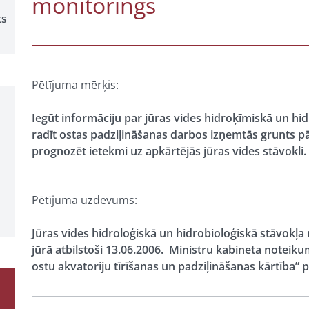
monitorings
ts
Pētījuma mērķis:
Iegūt informāciju par jūras vides hidroķīmiskā un hi
radīt ostas padziļināšanas darbos izņemtās grunts pār
prognozēt ietekmi uz apkārtējās jūras vides stāvokli.
Pētījuma uzdevums:
Jūras vides hidroloģiskā un hidrobioloģiskā stāvokļa
jūrā atbilstoši 13.06.2006. Ministru kabineta notei
ostu akvatoriju tīrīšanas un padziļināšanas kārtība” 