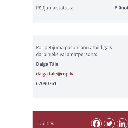
Pētījuma statuss:
Plāno
Par pētījuma pasūtīšanu atbildīgais
darbinieks vai amatpersona:
Daiga Tāle
daiga.tale@rop.lv
67090761
Dalīties: