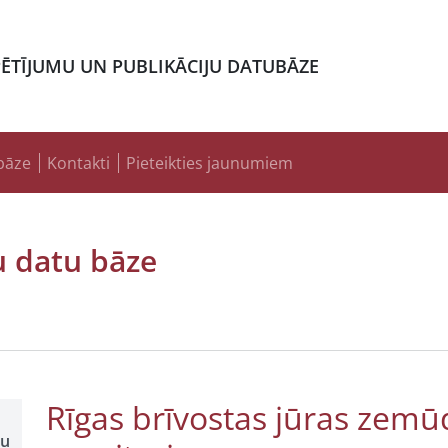
PĒTĪJUMU UN PUBLIKĀCIJU DATUBĀZE
bāze
Kontakti
Pieteikties jaunumiem
u datu bāze
Rīgas brīvostas jūras zemū
šu