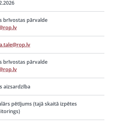
2.2026
s brīvostas pārvalde
@rop.lv
a.tale@rop.lv
s brīvostas pārvalde
@rop.lv
s aizsardzība
lārs pētījums (tajā skaitā izpētes
torings)