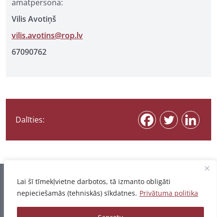
amatpersona:
Vilis Avotiņš
vilis.avotins@rop.lv
67090762
Dalīties:
Informācija pēdējo reizi atjaunota 07.08.2026
Lai šī tīmekļvietne darbotos, tā izmanto obligāti
nepieciešamās (tehniskās) sīkdatnes.
Privātuma politika
Privātuma politika