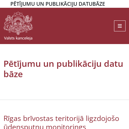
PĒTĪJUMU UN PUBLIKĀCIJU DATUBĀZE
Me
Pētījumu un publikāciju datu
bāze
Rīgas brīvostas teritorijā ligzdojošo
ūdensputnu monitorings