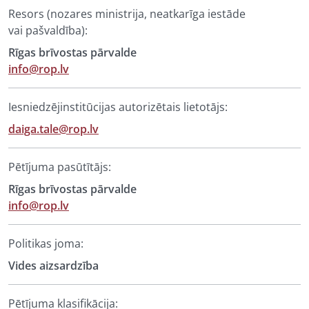
Resors (nozares ministrija, neatkarīga iestāde
vai pašvaldība):
Rīgas brīvostas pārvalde
info@rop.lv
Iesniedzējinstitūcijas autorizētais lietotājs:
daiga.tale@rop.lv
Pētījuma pasūtītājs:
Rīgas brīvostas pārvalde
info@rop.lv
Politikas joma:
Vides aizsardzība
Pētījuma klasifikācija: