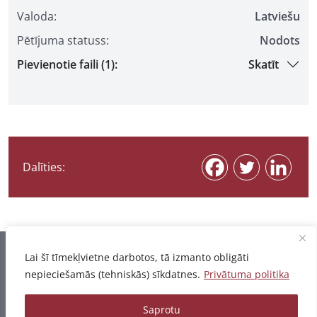
Valoda:
Latviešu
Pētījuma statuss:
Nodots
Pievienotie faili (1):
Skatīt
Dalīties:
Informācija pēdējo reizi atjaunota 07.08.2026
Lai šī tīmekļvietne darbotos, tā izmanto obligāti
nepieciešamās (tehniskās) sīkdatnes.
Privātuma politika
Privātuma politika
Saprotu
© 2026 - Pētījumu un publikāciju datubāze