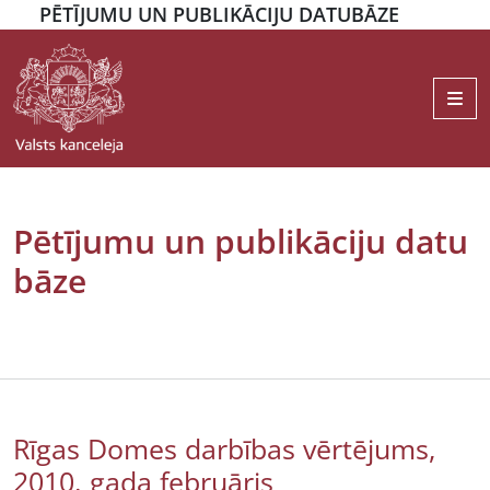
PĒTĪJUMU UN PUBLIKĀCIJU DATUBĀZE
Me
Pētījumu un publikāciju datu
bāze
Rīgas Domes darbības vērtējums,
2010. gada februāris