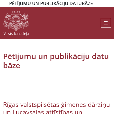
PĒTĪJUMU UN PUBLIKĀCIJU DATUBĀZE
Me
Pētījumu un publikāciju datu
bāze
Rīgas valstspilsētas ģimenes dārziņu
un Lucavsalas attīstības un