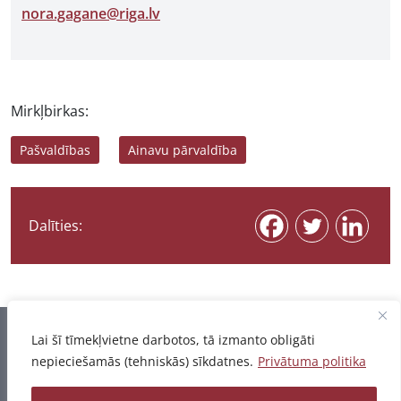
nora.gagane@riga.lv
Mirkļbirkas:
Pašvaldības
Ainavu pārvaldība
Dalīties:
Informācija pēdējo reizi atjaunota 06.08.2026
Lai šī tīmekļvietne darbotos, tā izmanto obligāti
nepieciešamās (tehniskās) sīkdatnes.
Privātuma politika
Privātuma politika