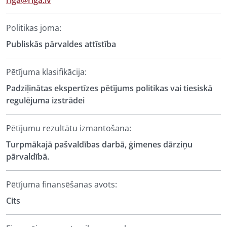
riga@riga.lv
Politikas joma:
Publiskās pārvaldes attīstība
Pētījuma klasifikācija:
Padziļinātas ekspertīzes pētījums politikas vai tiesiskā
regulējuma izstrādei
Pētījumu rezultātu izmantošana:
Turpmākajā pašvaldības darbā, ģimenes dārziņu
pārvaldībā.
Pētījuma finansēšanas avots:
Cits