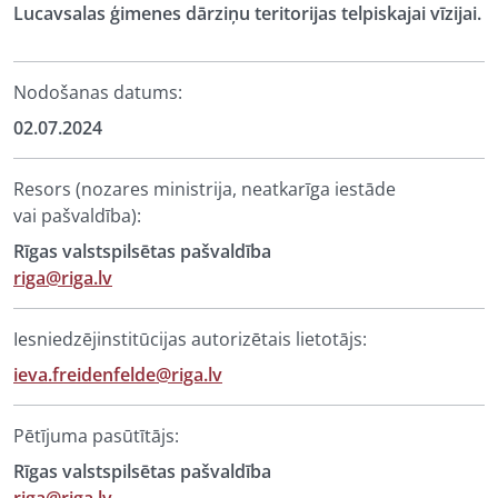
Lucavsalas ģimenes dārziņu teritorijas telpiskajai vīzijai.
Nodošanas datums:
02.07.2024
Resors (nozares ministrija, neatkarīga iestāde
vai pašvaldība):
Rīgas valstspilsētas pašvaldība
riga@riga.lv
Iesniedzējinstitūcijas autorizētais lietotājs:
ieva.freidenfelde@riga.lv
Pētījuma pasūtītājs:
Rīgas valstspilsētas pašvaldība