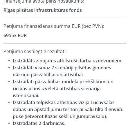
Finansējuma avota pilns nosaukums:
Rīgas pilsētas infrastruktūras fonds
Pētījuma finansēšanas summa EUR (bez PVN):
69553 EUR
Pētījuma sasniegtie rezultāti:
Izstrādāts ziņojums atbilstoši darba uzdevumiem.
Izstrādāti vismaz 2 scenāriji pilsētas ģimenes
dārziņu pārvaldībai un attīstībai.
Izstrādāti pārvaldības modeļa priekšlikumi un
rīcības plāns izvēlētā attīstības scenārija
īstenošanai.
Izstrādāta telpiskās attīstības vīzija Lucavsalas
dabas un apstādījumu teritorijai Salu tilta dienvidu
pusē (ietverot Kazas sēkli un Jumpravsalu).
Izstrādātas 2 darbnīcas.