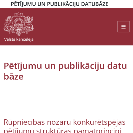
PĒTĪJUMU UN PUBLIKĀCIJU DATUBĀZE
Me
Pētījumu un publikāciju datu
bāze
Rūpniecības nozaru konkurētspējas
pētījumu struktūras pamatprincipi