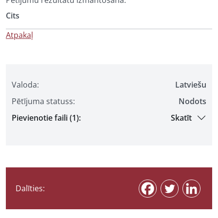
Pētījumu rezultātu izmantošana:
Cits
Atpakaļ
Valoda:
Latviešu
Pētījuma statuss:
Nodots
Pievienotie faili (1):
Skatīt
Dalīties: