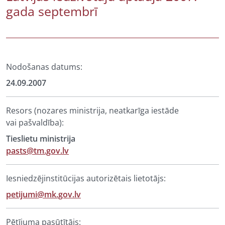
gada septembrī
Nodošanas datums:
24.09.2007
Resors (nozares ministrija, neatkarīga iestāde
vai pašvaldība):
Tieslietu ministrija
pasts@tm.gov.lv
Iesniedzējinstitūcijas autorizētais lietotājs:
petijumi@mk.gov.lv
Pētījuma pasūtītājs: