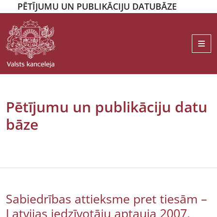
PĒTĪJUMU UN PUBLIKĀCIJU DATUBĀZE
Me
Pētījumu un publikāciju datu
bāze
Sabiedrības attieksme pret tiesām –
Latvijas iedzīvotāju aptauja 2007.