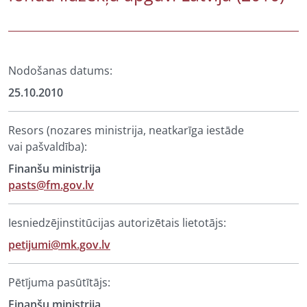
Nodošanas datums:
25.10.2010
Resors (nozares ministrija, neatkarīga iestāde
vai pašvaldība):
Finanšu ministrija
pasts@fm.gov.lv
Iesniedzējinstitūcijas autorizētais lietotājs:
petijumi@mk.gov.lv
Pētījuma pasūtītājs:
Finanšu ministrija