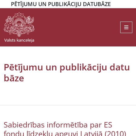
PĒTĪJUMU UN PUBLIKĀCIJU DATUBĀZE
Me
Pētījumu un publikāciju datu
bāze
Sabiedrības informētība par ES
fondu līdzekļu apguvi Latvijā (2010)