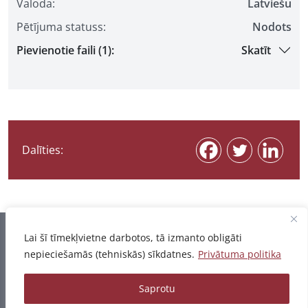
Valoda:
Latviešu
Pētījuma statuss:
Nodots
Pievienotie faili (1):
Skatīt
Dalīties:
Informācija pēdējo reizi atjaunota 07.08.2026
Lai šī tīmekļvietne darbotos, tā izmanto obligāti
nepieciešamās (tehniskās) sīkdatnes.
Privātuma politika
Privātuma politika
Saprotu
© 2026 - Pētījumu un publikāciju datubāze