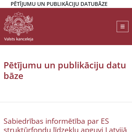
PĒTĪJUMU UN PUBLIKĀCIJU DATUBĀZE
Me
Pētījumu un publikāciju datu
bāze
Sabiedrības informētība par ES
struktūrfondu līdzekļu apguvi Latvijā