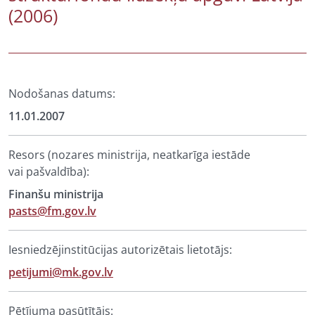
(2006)
Nodošanas datums:
11.01.2007
Resors (nozares ministrija, neatkarīga iestāde
vai pašvaldība):
Finanšu ministrija
pasts@fm.gov.lv
Iesniedzējinstitūcijas autorizētais lietotājs:
petijumi@mk.gov.lv
Pētījuma pasūtītājs: