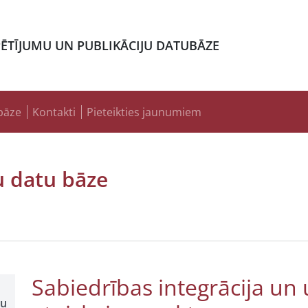
PĒTĪJUMU UN PUBLIKĀCIJU DATUBĀZE
bāze
Kontakti
Pieteikties jaunumiem
u datu bāze
Sabiedrības integrācija un
ļu