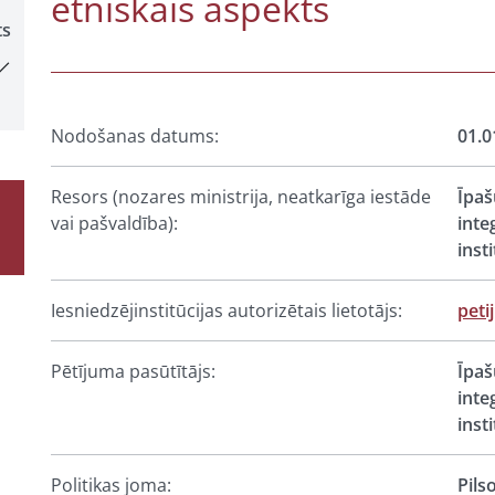
etniskais aspekts
ts
Nodošanas datums:
01.0
Resors (nozares ministrija, neatkarīga iestāde
Īpaš
vai pašvaldība):
inte
insti
Iesniedzējinstitūcijas autorizētais lietotājs:
peti
Pētījuma pasūtītājs:
Īpaš
inte
insti
Politikas joma:
Pils