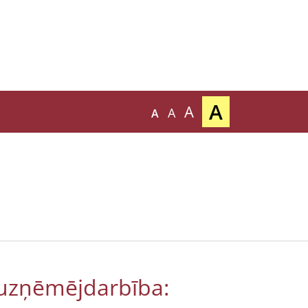
A
A
A
A
 uzņēmējdarbība: