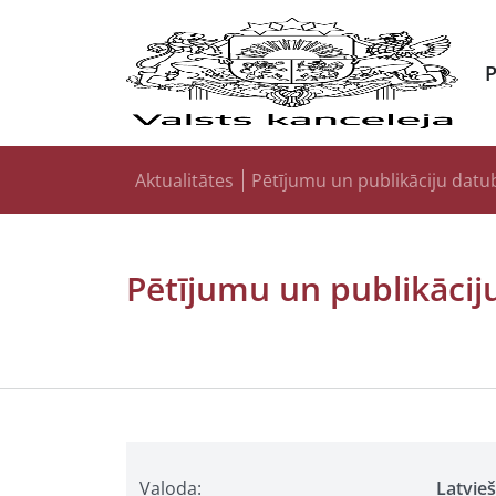
Aktualitātes
Pētījumu un publikāciju datu
Pētījumu un publikācij
Valoda:
Latvie