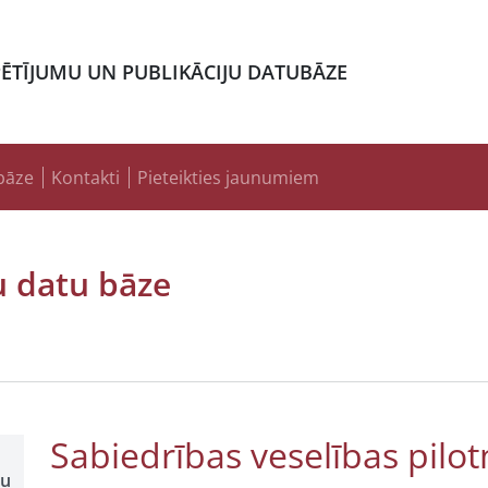
PĒTĪJUMU UN PUBLIKĀCIJU DATUBĀZE
bāze
Kontakti
Pieteikties jaunumiem
u datu bāze
Sabiedrības veselības pilo
šu