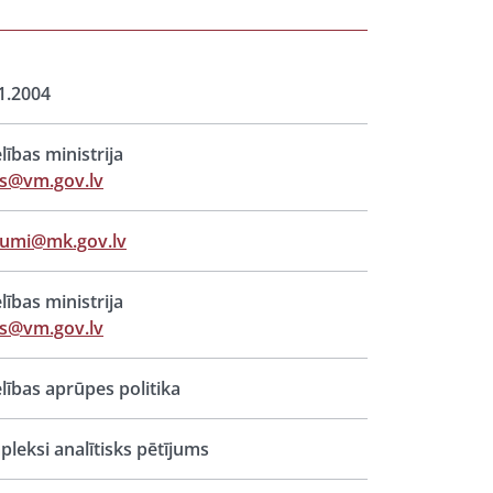
1.2004
lības ministrija
ts@vm.gov.lv
jumi@mk.gov.lv
lības ministrija
ts@vm.gov.lv
lības aprūpes politika
leksi analītisks pētījums