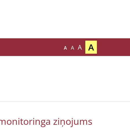
A
A
A
A
tmonitoringa ziņojums