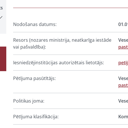
ts
Nodošanas datums:
01.0
Resors (nozares ministrija, neatkarīga iestāde
Vese
vai pašvaldība):
pas
Iesniedzējinstitūcijas autorizētais lietotājs:
peti
Pētījuma pasūtītājs:
Vese
pas
Politikas joma:
Vese
Pētījuma klasifikācija:
Komp