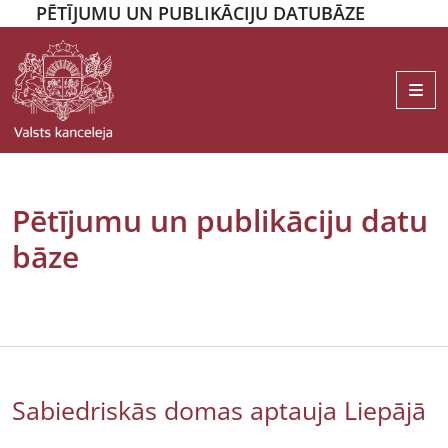
PĒTĪJUMU UN PUBLIKĀCIJU DATUBĀZE
Me
Pētījumu un publikāciju datu
bāze
Sabiedriskās domas aptauja Liepājā