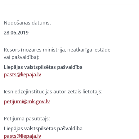
Nodošanas datums:
28.06.2019
Resors (nozares ministrija, neatkarīga iestāde
vai pašvaldība):
Liepājas valstspilsētas pašvaldība
pasts@liepaja.lv
Iesniedzējinstitūcijas autorizētais lietotājs:
petijumi@mk.gov.lv
Pētījuma pasūtītājs:
Liepājas valstspilsētas pašvaldība
pasts@liepaja.lv