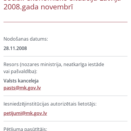
2008.gada novembrī
Nodošanas datums:
28.11.2008
Resors (nozares ministrija, neatkarīga iestāde
vai pašvaldība):
Valsts kanceleja
pasts@mk.gov.lv
Iesniedzējinstitūcijas autorizētais lietotājs:
petijumi@mk.gov.lv
Pētījuma pasūtītājs: