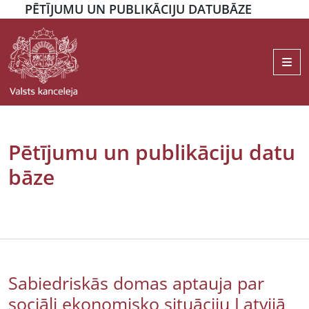
PĒTĪJUMU UN PUBLIKĀCIJU DATUBĀZE
Me
Pētījumu un publikāciju datu
bāze
Sabiedriskās domas aptauja par
sociāli ekonomisko situāciju Latvijā