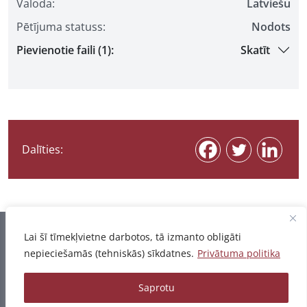
Valoda:
Latviešu
Pētījuma statuss:
Nodots
Pievienotie faili (1):
Skatīt
Dalīties:
Informācija pēdējo reizi atjaunota 06.08.2026
Lai šī tīmekļvietne darbotos, tā izmanto obligāti
nepieciešamās (tehniskās) sīkdatnes.
Privātuma politika
Privātuma politika
Saprotu
© 2026 - Pētījumu un publikāciju datubāze