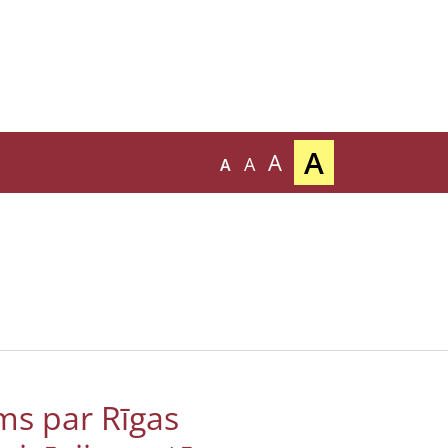
A
A
A
A
ms par Rīgas