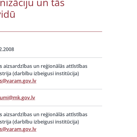
nizāciju un tās
vidū
2.2008
s aizsardzības un reģionālās attīstības
strija (darbību izbeigusi institūcija)
s@varam.gov.lv
jumi@mk.gov.lv
s aizsardzības un reģionālās attīstības
strija (darbību izbeigusi institūcija)
s@varam.gov.lv