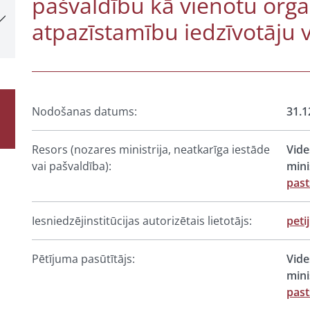
pašvaldību kā vienotu orga
atpazīstamību iedzīvotāju 
Nodošanas datums:
31.1
Resors (nozares ministrija, neatkarīga iestāde
Vide
vai pašvaldība):
mini
past
Iesniedzējinstitūcijas autorizētais lietotājs:
peti
Pētījuma pasūtītājs:
Vide
mini
past