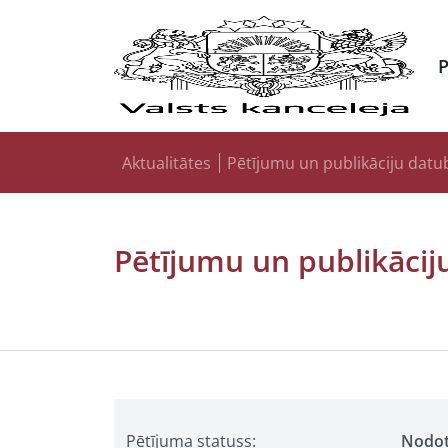
Aktualitātes
Pētījumu un publikāciju datu
Pētījumu un publikācij
Pētījuma statuss:
Nodo