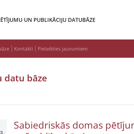
PĒTĪJUMU UN PUBLIKĀCIJU DATUBĀZE
bāze
Kontakti
Pieteikties jaunumiem
u datu bāze
Sabiedriskās domas pētīju
ts