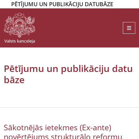
PĒTĪJUMU UN PUBLIKĀCIJU DATUBĀZE
Me
Pētījumu un publikāciju datu
bāze
Sākotnējās ietekmes (Ex-ante)
novērtējums strukturālo reformu