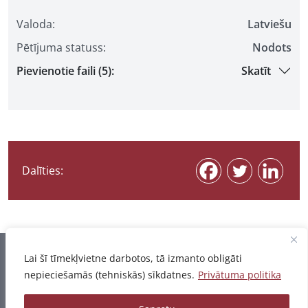
Valoda:
Latviešu
Pētījuma statuss:
Nodots
Pievienotie faili (5):
Skatīt
Dalīties:
Informācija pēdējo reizi atjaunota 06.08.2026
Lai šī tīmekļvietne darbotos, tā izmanto obligāti
nepieciešamās (tehniskās) sīkdatnes.
Privātuma politika
Privātuma politika