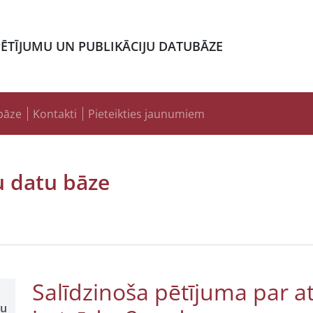
PĒTĪJUMU UN PUBLIKĀCIJU DATUBĀZE
bāze
Kontakti
Pieteikties jaunumiem
u datu bāze
Salīdzinoša pētījuma par 
šu