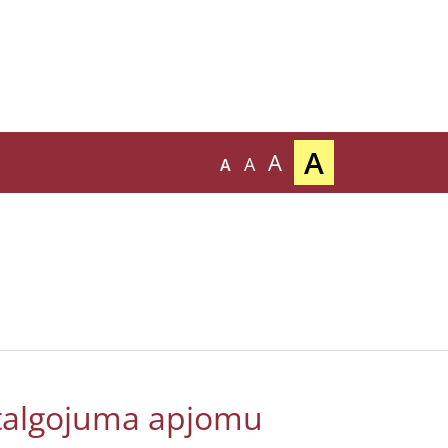
A
A
A
A
atalgojuma apjomu