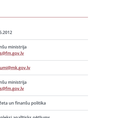
5.2012
nšu ministrija
s@fm.gov.lv
jumi@mk.gov.lv
nšu ministrija
s@fm.gov.lv
eta un finanšu politika
leksi analītisks pētījums