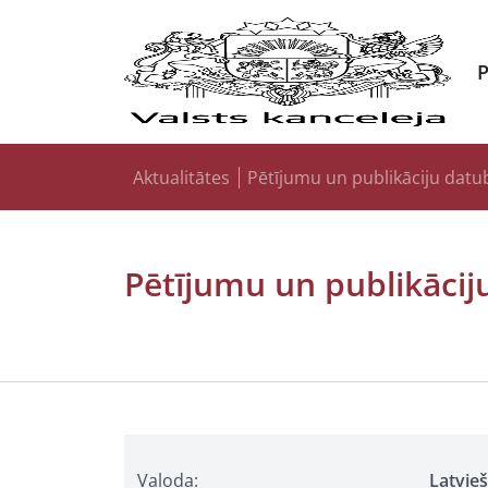
Aktualitātes
Pētījumu un publikāciju datu
Pētījumu un publikācij
Valoda:
Latvie