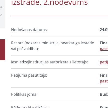
izstrāde. 2.nodevums
ts
Nodošanas datums:
24.0
Resors (nozares ministrija, neatkarīga iestāde
Fina
vai pašvaldība):
past
Iesniedzējinstitūcijas autorizētais lietotājs:
peti
Pētījuma pasūtītājs:
Fina
past
Politikas joma:
Budž
Pētījuma klasifikācija:
Komp