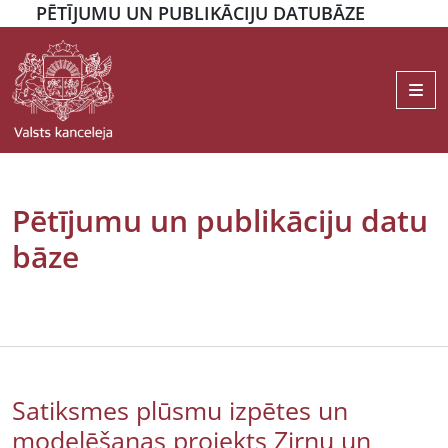
PĒTĪJUMU UN PUBLIKĀCIJU DATUBĀZE
Me
Pētījumu un publikāciju datu
bāze
Satiksmes plūsmu izpētes un
modelēšanas projekts Zirņu un