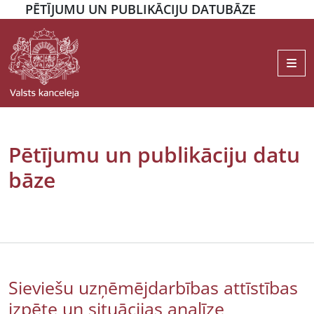
PĒTĪJUMU UN PUBLIKĀCIJU DATUBĀZE
Me
Pētījumu un publikāciju datu
bāze
Sieviešu uzņēmējdarbības attīstības
izpēte un situācijas analīze