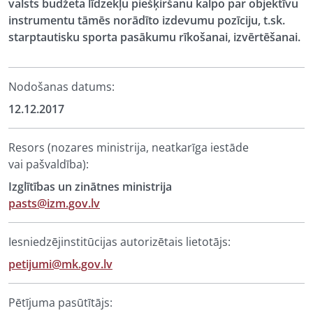
valsts budžeta līdzekļu piešķiršanu kalpo par objektīvu
instrumentu tāmēs norādīto izdevumu pozīciju, t.sk.
starptautisku sporta pasākumu rīkošanai, izvērtēšanai.
Nodošanas datums:
12.12.2017
Resors (nozares ministrija, neatkarīga iestāde
vai pašvaldība):
Izglītības un zinātnes ministrija
pasts@izm.gov.lv
Iesniedzējinstitūcijas autorizētais lietotājs:
petijumi@mk.gov.lv
Pētījuma pasūtītājs: