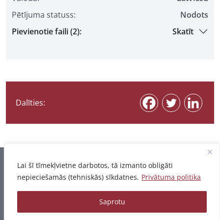
Pētījuma statuss:
Nodots
Pievienotie faili (2):
Skatīt
Dalīties:
Informācija pēdējo reizi atjaunota 07.08.2026
Lai šī tīmekļvietne darbotos, tā izmanto obligāti
nepieciešamās (tehniskās) sīkdatnes.
Privātuma politika
Privātuma politika
Saprotu
© 2026 - Pētījumu un publikāciju datubāze