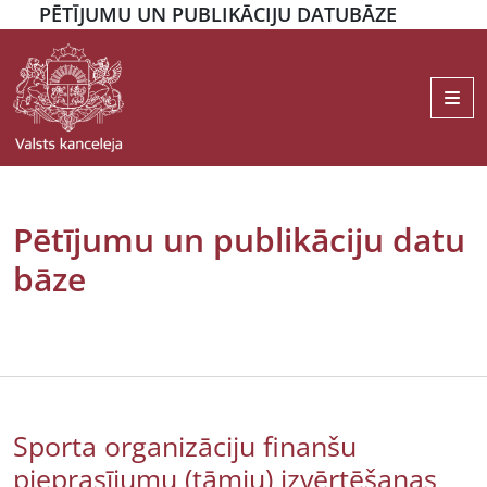
PĒTĪJUMU UN PUBLIKĀCIJU DATUBĀZE
Me
Pētījumu un publikāciju datu
bāze
Sporta organizāciju finanšu
pieprasījumu (tāmju) izvērtēšanas