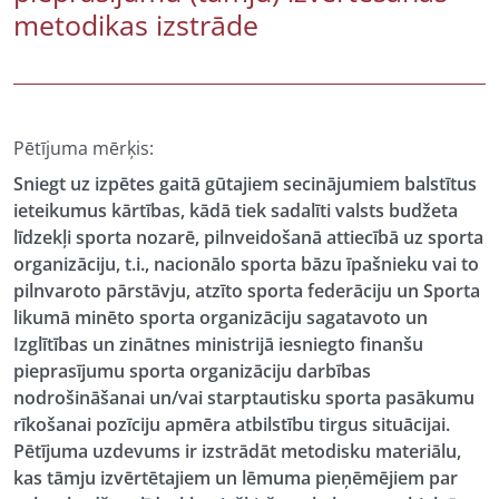
metodikas izstrāde
Pētījuma mērķis:
Sniegt uz izpētes gaitā gūtajiem secinājumiem balstītus
ieteikumus kārtības, kādā tiek sadalīti valsts budžeta
līdzekļi sporta nozarē, pilnveidošanā attiecībā uz sporta
organizāciju, t.i., nacionālo sporta bāzu īpašnieku vai to
pilnvaroto pārstāvju, atzīto sporta federāciju un Sporta
likumā minēto sporta organizāciju sagatavoto un
Izglītības un zinātnes ministrijā iesniegto finanšu
pieprasījumu sporta organizāciju darbības
nodrošināšanai un/vai starptautisku sporta pasākumu
rīkošanai pozīciju apmēra atbilstību tirgus situācijai.
Pētījuma uzdevums ir izstrādāt metodisku materiālu,
kas tāmju izvērtētajiem un lēmuma pieņēmējiem par