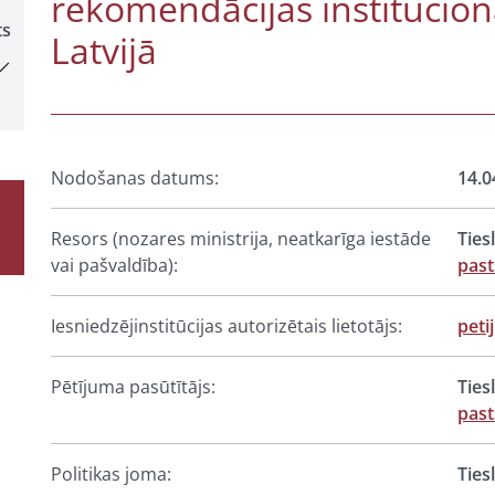
rekomendācijas institucion
ts
Latvijā
Nodošanas datums:
14.0
Resors (nozares ministrija, neatkarīga iestāde
Ties
vai pašvaldība):
past
Iesniedzējinstitūcijas autorizētais lietotājs:
peti
Pētījuma pasūtītājs:
Ties
past
Politikas joma:
Ties