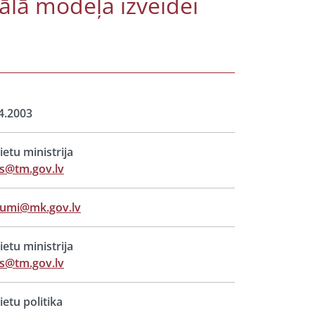
ālā modeļa izveidei
4.2003
lietu ministrija
s@tm.gov.lv
jumi@mk.gov.lv
lietu ministrija
s@tm.gov.lv
lietu politika