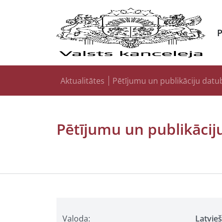
Aktualitātes
Pētījumu un publikāciju datu
Pētījumu un publikācij
Valoda:
Latvie