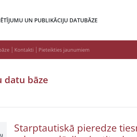
PĒTĪJUMU UN PUBLIKĀCIJU DATUBĀZE
bāze
Kontakti
Pieteikties jaunumiem
u datu bāze
Starptautiskā pieredze ti
šu