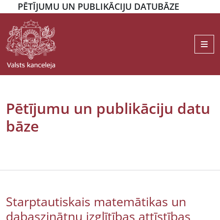
PĒTĪJUMU UN PUBLIKĀCIJU DATUBĀZE
Me
Pētījumu un publikāciju datu
bāze
Starptautiskais matemātikas un
dabaszinātņu izglītības attīstības