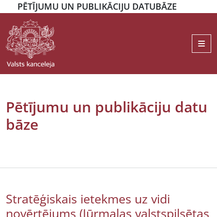
PĒTĪJUMU UN PUBLIKĀCIJU DATUBĀZE
Me
Pētījumu un publikāciju datu
bāze
Stratēģiskais ietekmes uz vidi
novērtējums (Jūrmalas valstspilsētas