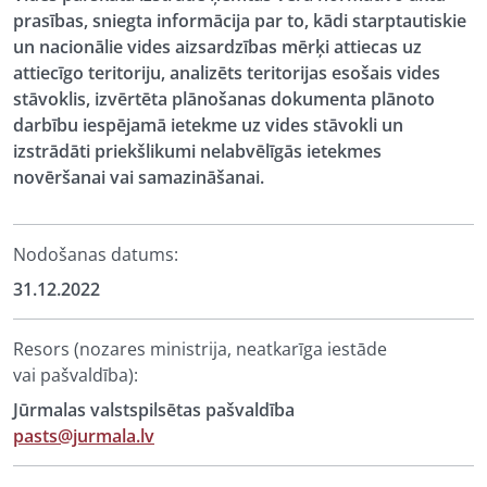
prasības, sniegta informācija par to, kādi starptautiskie
un nacionālie vides aizsardzības mērķi attiecas uz
attiecīgo teritoriju, analizēts teritorijas esošais vides
stāvoklis, izvērtēta plānošanas dokumenta plānoto
darbību iespējamā ietekme uz vides stāvokli un
izstrādāti priekšlikumi nelabvēlīgās ietekmes
novēršanai vai samazināšanai.
Nodošanas datums:
31.12.2022
Resors (nozares ministrija, neatkarīga iestāde
vai pašvaldība):
Jūrmalas valstspilsētas pašvaldība
pasts@jurmala.lv