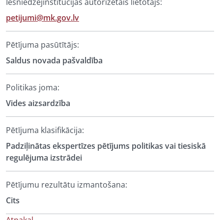
Iesniedzējinstitūcijas autorizētais lietotājs:
petijumi@mk.gov.lv
Pētījuma pasūtītājs:
Saldus novada pašvaldība
Politikas joma:
Vides aizsardzība
Pētījuma klasifikācija:
Padziļinātas ekspertīzes pētījums politikas vai tiesiskā
regulējuma izstrādei
Pētījumu rezultātu izmantošana:
Cits