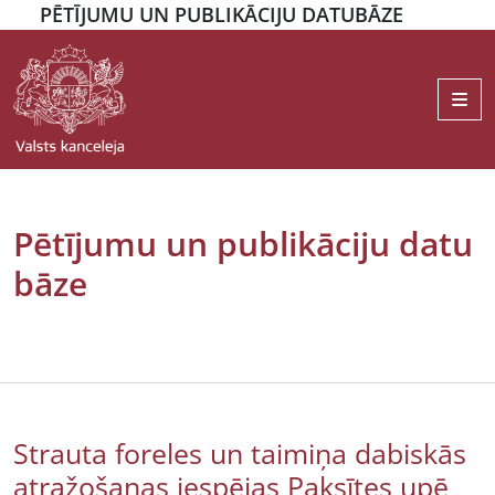
PĒTĪJUMU UN PUBLIKĀCIJU DATUBĀZE
Me
Pētījumu un publikāciju datu
bāze
Strauta foreles un taimiņa dabiskās
atražošanas iespējas Paksītes upē