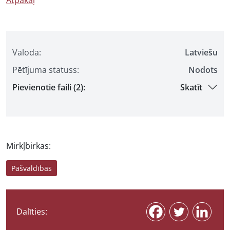
Atpakaļ
Valoda:
Latviešu
Pētījuma statuss:
Nodots
Pievienotie faili (2):
Skatīt
Mirkļbirkas:
Pašvaldības
Dalīties: