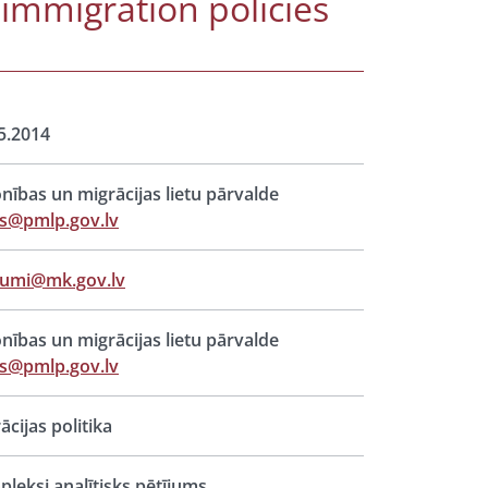
 immigration policies
5.2014
onības un migrācijas lietu pārvalde
s@pmlp.gov.lv
jumi@mk.gov.lv
onības un migrācijas lietu pārvalde
s@pmlp.gov.lv
ācijas politika
leksi analītisks pētījums