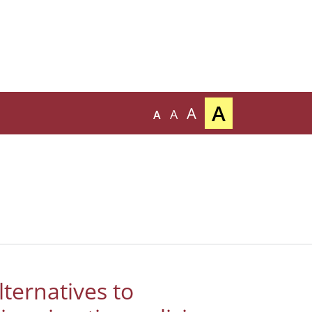
A
A
A
A
ternatives to