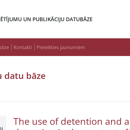
PĒTĪJUMU UN PUBLIKĀCIJU DATUBĀZE
bāze
Kontakti
Pieteikties jaunumiem
u datu bāze
The use of detention and al
ļu