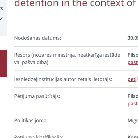
detention in the context of
ts
Nodošanas datums:
30.0
Resors (nozares ministrija, neatkarīga iestāde
Pils
vai pašvaldība):
past
Iesniedzējinstitūcijas autorizētais lietotājs:
peti
Pētījuma pasūtītājs:
Pils
past
Politikas joma:
Migr
Pētījuma klasifikācija:
Komp