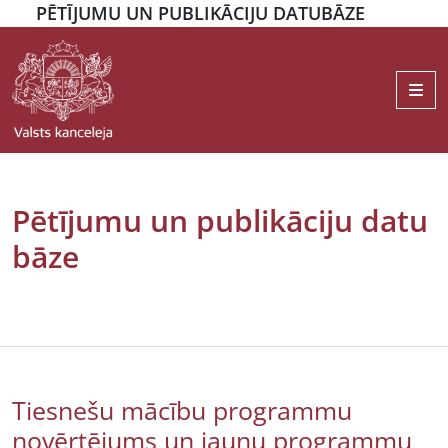
PĒTĪJUMU UN PUBLIKĀCIJU DATUBĀZE
Me
Pētījumu un publikāciju datu
bāze
Tiesnešu mācību programmu
novērtējums un jaunu programmu