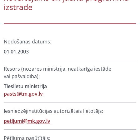
izstrāde
Nodošanas datums:
01.01.2003
Resors (nozares ministrija, neatkarīga iestāde
vai pašvaldība):
Tieslietu ministrija
pasts@tm.gov.lv
Iesniedzējinstitūcijas autorizētais lietotājs:
petijumi@mk.gov.lv
Pētījuma pasūtītājs: