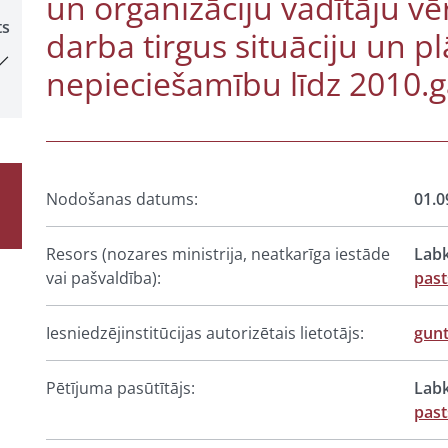
un organizāciju vadītāju v
ts
darba tirgus situāciju un p
nepieciešamību līdz 2010
Nodošanas datums:
01.0
Resors (nozares ministrija, neatkarīga iestāde
Labk
vai pašvaldība):
past
Iesniedzējinstitūcijas autorizētais lietotājs:
gun
Pētījuma pasūtītājs:
Labk
past