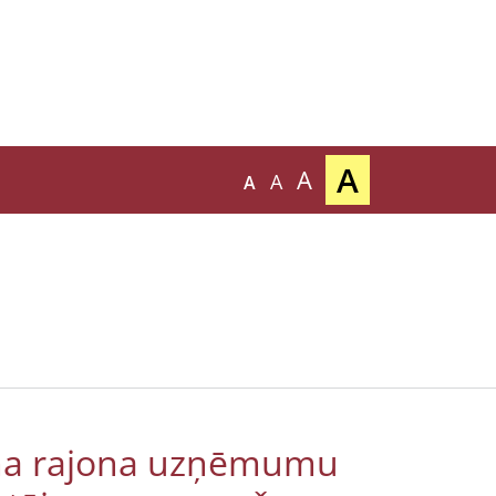
A
A
A
A
ma rajona uzņēmumu