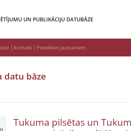
PĒTĪJUMU UN PUBLIKĀCIJU DATUBĀZE
bāze
Kontakti
Pieteikties jaunumiem
u datu bāze
Tukuma pilsētas un Tuku
šu