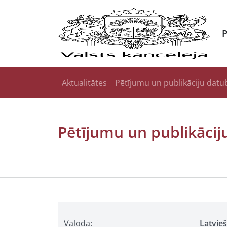
Aktualitātes
Pētījumu un publikāciju datu
Pētījumu un publikācij
Valoda:
Latvie