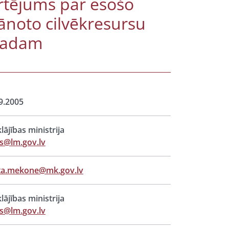
ērtējums par esošo
lānoto cilvēkresursu
.gadam
9.2005
lājības ministrija
s@lm.gov.lv
ta.mekone@mk.gov.lv
lājības ministrija
s@lm.gov.lv