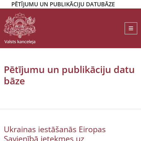
PĒTĪJUMU UN PUBLIKĀCIJU DATUBĀZE
Me
Pētījumu un publikāciju datu
bāze
Ukrainas iestāšanās Eiropas
Savienībā ietekmes uz