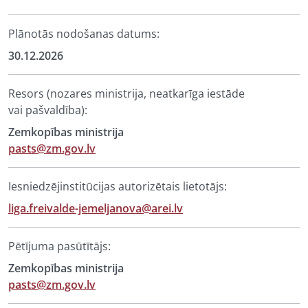
Plānotās nodošanas datums:
30.12.2026
Resors (nozares ministrija, neatkarīga iestāde
vai pašvaldība):
Zemkopības ministrija
pasts@zm.gov.lv
Iesniedzējinstitūcijas autorizētais lietotājs:
liga.freivalde-jemeljanova@arei.lv
Pētījuma pasūtītājs:
Zemkopības ministrija
pasts@zm.gov.lv