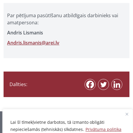
Par pētījuma pasūtīšanu atbildīgais darbinieks vai
amatpersona:
Andris Lismanis
Andris.lismanis@arei.lv
Dalīties:
Informācija pēdējo reizi atjaunota 06.08.2026
Lai šī tīmekļvietne darbotos, tā izmanto obligāti
nepieciešamās (tehniskās) sīkdatnes.
Privātuma politika