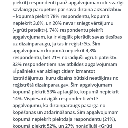
piekrīt) respondenti pauž apgalvojumam «Ir svarīgi
savlaicīgi parūpēties par sava dizaina aizsardzību»
– kopumā piekrīt 78% respondentu, kopumā
nepiekrīt 3,6%, un 20% nevar sniegt vērtējumu
(«grūti pateikt»). 74% respondentu piekrīt
apgalvojumam, ka ir vieglāk pierādīt savas tiesības
uz dizainparaugu, ja tas ir reģistrēts. Šim
apgalvojumam kopumā nepiekrīt 4,8%
respondentu, bet 21% norādījuši «grūti pateikt».
32% respondentiem nav atbildes apgalvojumam
«Īpašnieks var aizliegt citiem izmantot
izstrādājumus, kuru dizains būtiski neatšķiras no
reģistrētā dizainparauga». Šim apgalvojumam
kopumā piekrīt 53% aptaujāto, kopumā nepiekrīt
14%. Vispiesardzīgāk respondenti vērtē
apgalvojumu, ka dizainparaugs pasargā no
kopēšanas un atdarināšanas. Šim apgalvojumam
kopumā nepiekrīt piektdaļa respondentu (21%),
kopumā piekrīt 52%, un 27% norādījuši «Grūti