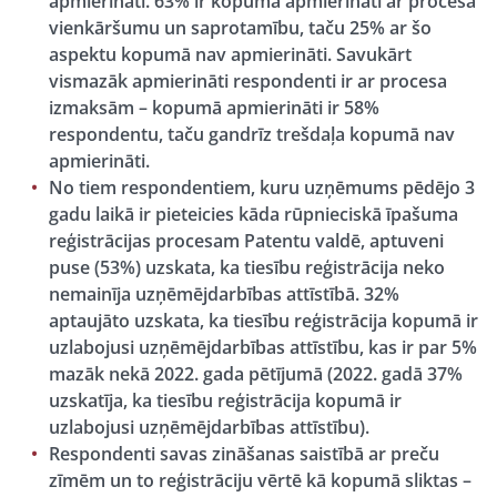
apmierināti. 63% ir kopumā apmierināti ar procesa
vienkāršumu un saprotamību, taču 25% ar šo
aspektu kopumā nav apmierināti. Savukārt
vismazāk apmierināti respondenti ir ar procesa
izmaksām – kopumā apmierināti ir 58%
respondentu, taču gandrīz trešdaļa kopumā nav
apmierināti.
No tiem respondentiem, kuru uzņēmums pēdējo 3
gadu laikā ir pieteicies kāda rūpnieciskā īpašuma
reģistrācijas procesam Patentu valdē, aptuveni
puse (53%) uzskata, ka tiesību reģistrācija neko
nemainīja uzņēmējdarbības attīstībā. 32%
aptaujāto uzskata, ka tiesību reģistrācija kopumā ir
uzlabojusi uzņēmējdarbības attīstību, kas ir par 5%
mazāk nekā 2022. gada pētījumā (2022. gadā 37%
uzskatīja, ka tiesību reģistrācija kopumā ir
uzlabojusi uzņēmējdarbības attīstību).
Respondenti savas zināšanas saistībā ar preču
zīmēm un to reģistrāciju vērtē kā kopumā sliktas –