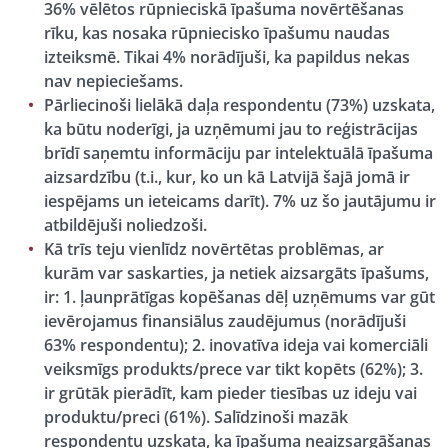
36% vēlētos rūpnieciskā īpašuma novērtēšanas
rīku, kas nosaka rūpniecisko īpašumu naudas
izteiksmē. Tikai 4% norādījuši, ka papildus nekas
nav nepieciešams.
Pārliecinoši lielākā daļa respondentu (73%) uzskata,
ka būtu noderīgi, ja uzņēmumi jau to reģistrācijas
brīdī saņemtu informāciju par intelektuālā īpašuma
aizsardzību (t.i., kur, ko un kā Latvijā šajā jomā ir
iespējams un ieteicams darīt). 7% uz šo jautājumu ir
atbildējuši noliedzoši.
Kā trīs teju vienlīdz novērtētas problēmas, ar
kurām var saskarties, ja netiek aizsargāts īpašums,
ir: 1. ļaunprātīgas kopēšanas dēļ uzņēmums var gūt
ievērojamus finansiālus zaudējumus (norādījuši
63% respondentu); 2. inovatīva ideja vai komerciāli
veiksmīgs produkts/prece var tikt kopēts (62%); 3.
ir grūtāk pierādīt, kam pieder tiesības uz ideju vai
produktu/preci (61%). Salīdzinoši mazāk
respondentu uzskata, ka īpašuma neaizsargāšanas