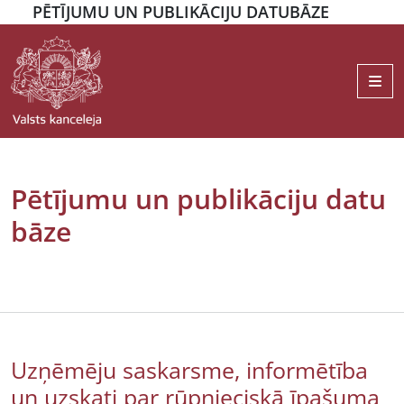
PĒTĪJUMU UN PUBLIKĀCIJU DATUBĀZE
Me
Pētījumu un publikāciju datu
bāze
Uzņēmēju saskarsme, informētība
un uzskati par rūpnieciskā īpašuma