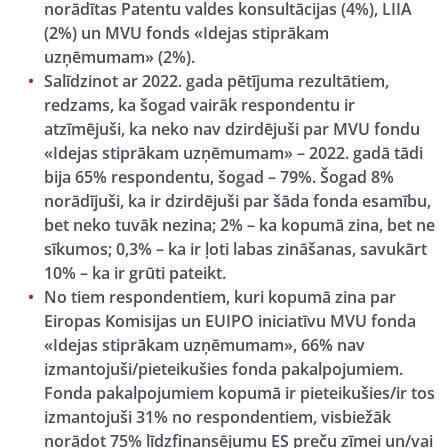
norādītas Patentu valdes konsultācijas (4%), LIIA
(2%) un MVU fonds «Idejas stiprākam
uzņēmumam» (2%).
Salīdzinot ar 2022. gada pētījuma rezultātiem,
redzams, ka šogad vairāk respondentu ir
atzīmējuši, ka neko nav dzirdējuši par MVU fondu
«Idejas stiprākam uzņēmumam» – 2022. gadā tādi
bija 65% respondentu, šogad – 79%. Šogad 8%
norādījuši, ka ir dzirdējuši par šāda fonda esamību,
bet neko tuvāk nezina; 2% – ka kopumā zina, bet ne
sīkumos; 0,3% – ka ir ļoti labas zināšanas, savukārt
10% – ka ir grūti pateikt.
No tiem respondentiem, kuri kopumā zina par
Eiropas Komisijas un EUIPO iniciatīvu MVU fonda
«Idejas stiprākam uzņēmumam», 66% nav
izmantojuši/pieteikušies fonda pakalpojumiem.
Fonda pakalpojumiem kopumā ir pieteikušies/ir tos
izmantojuši 31% no respondentiem, visbiežāk
norādot 75% līdzfinansējumu ES preču zīmei un/vai