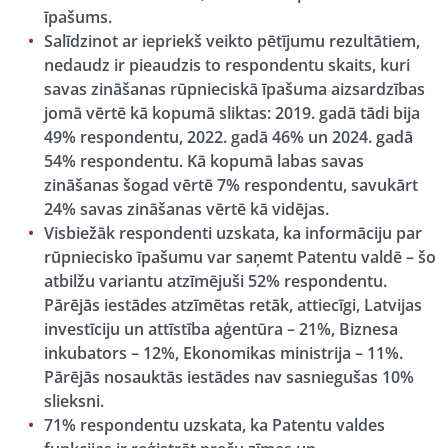
īpašums.
Salīdzinot ar iepriekš veikto pētījumu rezultātiem,
nedaudz ir pieaudzis to respondentu skaits, kuri
savas zināšanas rūpnieciskā īpašuma aizsardzības
jomā vērtē kā kopumā sliktas: 2019. gadā tādi bija
49% respondentu, 2022. gadā 46% un 2024. gadā
54% respondentu. Kā kopumā labas savas
zināšanas šogad vērtē 7% respondentu, savukārt
24% savas zināšanas vērtē kā vidējas.
Visbiežāk respondenti uzskata, ka informāciju par
rūpniecisko īpašumu var saņemt Patentu valdē – šo
atbilžu variantu atzīmējuši 52% respondentu.
Pārējās iestādes atzīmētas retāk, attiecīgi, Latvijas
investīciju un attīstība aģentūra – 21%, Biznesa
inkubators – 12%, Ekonomikas ministrija – 11%.
Pārējās nosauktās iestādes nav sasniegušas 10%
slieksni.
71% respondentu uzskata, ka Patentu valdes