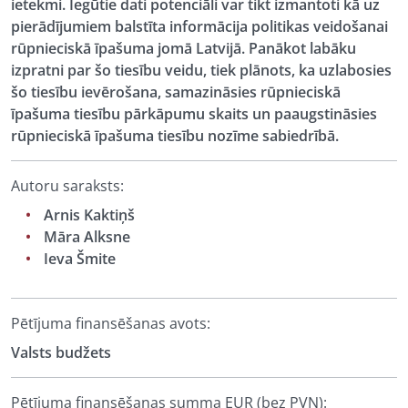
ietekmi. Iegūtie dati potenciāli var tikt izmantoti kā uz
pierādījumiem balstīta informācija politikas veidošanai
rūpnieciskā īpašuma jomā Latvijā. Panākot labāku
izpratni par šo tiesību veidu, tiek plānots, ka uzlabosies
šo tiesību ievērošana, samazināsies rūpnieciskā
īpašuma tiesību pārkāpumu skaits un paaugstināsies
rūpnieciskā īpašuma tiesību nozīme sabiedrībā.
Autoru saraksts:
Arnis Kaktiņš
Māra Alksne
Ieva Šmite
Pētījuma finansēšanas avots:
Valsts budžets
Pētījuma finansēšanas summa EUR (bez PVN):