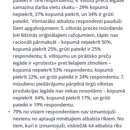
pateikt ir 18% respondentu; 4. viltotu preču iegāde
samazina darba vietu skaitu – 29% kopumā
nepiekrīt, 37% kopumā piekrīt, un 34% ir grūti
pateikt. Vismazāko atbalstu respondenti pauduši
šiem apgalvojumiem: 5. viltotās preces mūsdienās
ļoti līdzinās oriģinālajiem ražojumiem, tāpēc nav
racionāli pārmaksāt – kopumā nepiekrīt 50%,
kopumā piekrīt 25%, grūti pateikt ir 25%
respondentu; 6. viltojumu un pirātisko preču
iegāde ir «protests» pret lielajiem zīmoliem –
kopumā nepiekrīt 53% respondentu, kopumā
piekrīt 22%, un grūti pateikt ir 24% respondentu; 7.
mūsdienu piedāvājumu pārpilnā tirgū viltotas
produkcijas iegāde nav nekas nosodāms – kopumā
nepiekrīt 64%, kopumā piekrīt 17%, un grūti
pateikt ir 19% respondentu.
79% no visiem respondentiem nav izmantojuši
nevienu no aptaujā minētajiem atbalsta rīkiem. No
tiem, kuri ir izmantojuši, visbiežāk kā atbalsta rīks