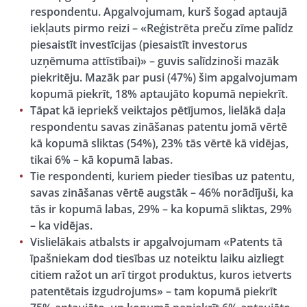
respondentu. Apgalvojumam, kurš šogad aptaujā
iekļauts pirmo reizi – «Reģistrēta preču zīme palīdz
piesaistīt investīcijas (piesaistīt investorus
uzņēmuma attīstībai)» – guvis salīdzinoši mazāk
piekritēju. Mazāk par pusi (47%) šim apgalvojumam
kopumā piekrīt, 18% aptaujāto kopumā nepiekrīt.
Tāpat kā iepriekš veiktajos pētījumos, lielākā daļa
respondentu savas zināšanas patentu jomā vērtē
kā kopumā sliktas (54%), 23% tās vērtē kā vidējas,
tikai 6% – kā kopumā labas.
Tie respondenti, kuriem pieder tiesības uz patentu,
savas zināšanas vērtē augstāk – 46% norādījuši, ka
tās ir kopumā labas, 29% – ka kopumā sliktas, 29%
– ka vidējas.
Vislielākais atbalsts ir apgalvojumam «Patents tā
īpašniekam dod tiesības uz noteiktu laiku aizliegt
citiem ražot un arī tirgot produktus, kuros ietverts
patentētais izgudrojums» – tam kopumā piekrīt