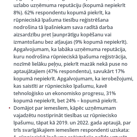
uzlabo uzņēmuma reputāciju (kopumā nepiekrīt
8%). 62% respondentu kopumā piekrīt, ka
rūpnieciskā īpašuma tiesību reģistrēšana
nodrošina tā īpašniekam sava radītā darba
aizsardzību pret ļaunprātīgu kopēšanu vai
izmantošanu bez atļaujas (9% kopumā nepiekrīt).
Apgalvojumam, ka labāka uzņēmuma reputācija,
kuru nodrošina rūpnieciskā īpašuma reģistrācija,
nozīmē lielāku peļņu, piekrīt mazāk nekā puse no
aptaujātajiem (47% respondentu), savukārt 17%
kopumā nepiekrīt. Apgalvojumam, ka ierobežojumi,
kas saistīti ar rūpniecisko īpašumu, kavē
tehnoloģisko un ekonomisko progresu, 31%
kopumā nepiekrīt, bet 24% – kopumā piekrīt.
Domājot par iemesliem, kāpēc uzņēmumam
vajadzētu nostiprināt tiesības uz rūpniecisko
īpašumu, tāpat kā 2019. un 2022. gada aptaujā, par
trīs svarīgākajiem iemesliem respondenti uzskata: