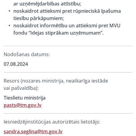
ar uzņēmējdarbības attīstību;
noskaidrot attieksmi pret rūpnieciskā īpašuma
tiesību pārkāpumiem;
noskaidrot informētību un attieksmi pret MVU
fondu “Idejas stiprākam uzņēmumam”.
Nodošanas datums:
07.08.2024
Resors (nozares ministrija, neatkarīga iestāde
vai pašvaldība):
Tieslietu ministrija
pasts@tm.gov.lv
Iesniedzējinstitūcijas autorizētais lietotājs:
sandra.seglina@tm.gov.lv