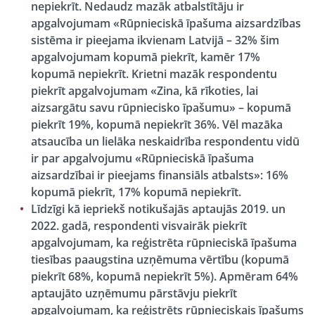
nepiekrīt. Nedaudz mazāk atbalstītāju ir
apgalvojumam «Rūpnieciskā īpašuma aizsardzības
sistēma ir pieejama ikvienam Latvijā – 32% šim
apgalvojumam kopumā piekrīt, kamēr 17%
kopumā nepiekrīt. Krietni mazāk respondentu
piekrīt apgalvojumam «Zina, kā rīkoties, lai
aizsargātu savu rūpniecisko īpašumu» – kopumā
piekrīt 19%, kopumā nepiekrīt 36%. Vēl mazāka
atsaucība un lielāka neskaidrība respondentu vidū
ir par apgalvojumu «Rūpnieciskā īpašuma
aizsardzībai ir pieejams finansiāls atbalsts»: 16%
kopumā piekrīt, 17% kopumā nepiekrīt.
Līdzīgi kā iepriekš notikušajās aptaujās 2019. un
2022. gadā, respondenti visvairāk piekrīt
apgalvojumam, ka reģistrēta rūpnieciskā īpašuma
tiesības paaugstina uzņēmuma vērtību (kopumā
piekrīt 68%, kopumā nepiekrīt 5%). Apmēram 64%
aptaujāto uzņēmumu pārstāvju piekrīt
apgalvojumam, ka reģistrēts rūpnieciskais īpašums