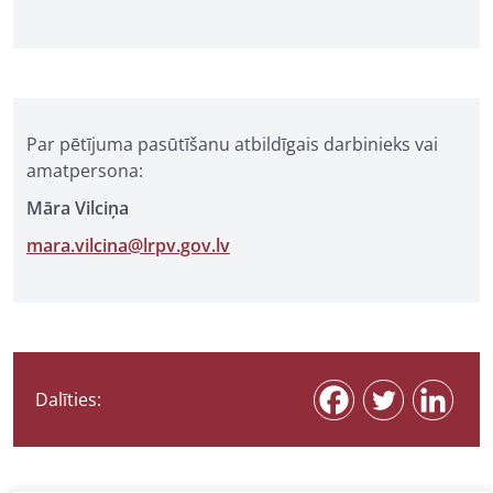
Par pētījuma pasūtīšanu atbildīgais darbinieks vai
amatpersona:
Māra Vilciņa
mara.vilcina@lrpv.gov.lv
Dalīties: