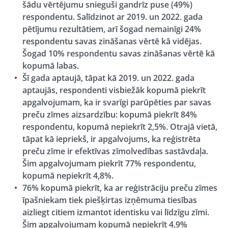
šādu vērtējumu snieguši gandrīz puse (49%)
respondentu. Salīdzinot ar 2019. un 2022. gada
pētījumu rezultātiem, arī šogad nemainīgi 24%
respondentu savas zināšanas vērtē kā vidējas.
Šogad 10% respondentu savas zināšanas vērtē kā
kopumā labas.
Šī gada aptaujā, tāpat kā 2019. un 2022. gada
aptaujās, respondenti visbiežāk kopumā piekrīt
apgalvojumam, ka ir svarīgi parūpēties par savas
preču zīmes aizsardzību: kopumā piekrīt 84%
respondentu, kopumā nepiekrīt 2,5%. Otrajā vietā,
tāpat kā iepriekš, ir apgalvojums, ka reģistrēta
preču zīme ir efektīvas zīmolvedības sastāvdaļa.
Šim apgalvojumam piekrīt 77% respondentu,
kopumā nepiekrīt 4,8%.
76% kopumā piekrīt, ka ar reģistrāciju preču zīmes
īpašniekam tiek piešķirtas izņēmuma tiesības
aizliegt citiem izmantot identisku vai līdzīgu zīmi.
Šim apgalvojumam kopumā nepiekrīt 4,9%