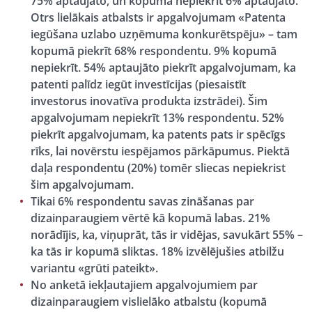
75% aptaujāto, un kopumā nepiekrīt 6% aptaujāto.
Otrs lielākais atbalsts ir apgalvojumam «Patenta
iegūšana uzlabo uzņēmuma konkurētspēju» – tam
kopumā piekrīt 68% respondentu. 9% kopumā
nepiekrīt. 54% aptaujāto piekrīt apgalvojumam, ka
patenti palīdz iegūt investīcijas (piesaistīt
investorus inovatīva produkta izstrādei). Šim
apgalvojumam nepiekrīt 13% respondentu. 52%
piekrīt apgalvojumam, ka patents pats ir spēcīgs
rīks, lai novērstu iespējamos pārkāpumus. Piektā
daļa respondentu (20%) tomēr sliecas nepiekrist
šim apgalvojumam.
Tikai 6% respondentu savas zināšanas par
dizainparaugiem vērtē kā kopumā labas. 21%
norādījis, ka, viņuprāt, tās ir vidējas, savukārt 55% –
ka tās ir kopumā sliktas. 18% izvēlējušies atbilžu
variantu «grūti pateikt».
No anketā iekļautajiem apgalvojumiem par
dizainparaugiem vislielāko atbalstu (kopumā