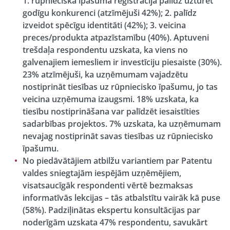
1. rūpnieciskā īpašuma reģistrācija palīdz uzturēt
godīgu konkurenci (atzīmējuši 42%); 2. palīdz
izveidot spēcīgu identitāti (42%); 3. veicina
preces/produkta atpazīstamību (40%). Aptuveni
trešdaļa respondentu uzskata, ka viens no
galvenajiem iemesliem ir investīciju piesaiste (30%).
23% atzīmējuši, ka uzņēmumam vajadzētu
nostiprināt tiesības uz rūpniecisko īpašumu, jo tas
veicina uzņēmuma izaugsmi. 18% uzskata, ka
tiesību nostiprināšana var palīdzēt iesaistīties
sadarbības projektos. 7% uzskata, ka uzņēmumam
nevajag nostiprināt savas tiesības uz rūpniecisko
īpašumu.
No piedāvātājiem atbilžu variantiem par Patentu
valdes sniegtajām iespējām uzņēmējiem,
visatsaucīgāk respondenti vērtē bezmaksas
informatīvās lekcijas – tās atbalstītu vairāk kā puse
(58%). Padziļinātas ekspertu konsultācijas par
noderīgām uzskata 47% respondentu, savukārt