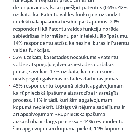
funkcijas ir reģistrēt preču zīmes un
dizainparaugus, kā arī piešķirt patentus (66%). 42%
uzskata, ka Patentu valdes funkcija ir uzraudzīt
intelektuālā īpašuma tiesību pārkāpumus. 29%
respondenti kā Patentu valdes funkciju norāda
sabiedrības informēšanu par intelektuālo īpašumu.
14% respondentu atzīst, ka nezina, kuras ir Patentu
valdes funkcijas.
52% uzskata, ka iestādes nosaukums «Patentu
valde» atspoguļo galvenās iestādes darbības
jomas, savukārt 17% uzskata, ka nosaukums
neatspoguļo galvenās iestādes darbības jomas.
45% respondentu kopumā piekrīt apgalvojumam,
ka rūpnieciskā īpašuma aizsardzība ir sarežģīts
process. 11% ir tādi, kuri šim apgalvojumam
kopumā nepiekrīt. Līdzīgs vērtējuma sadalījums ir
arī apgalvojumam «Rūpnieciskā īpašuma
aizsardzība ir dārgs process» – 44% respondentu
šim apgalvojumam kopumā piekrīt, 11% kopumā