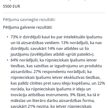
5500 EUR
Pētījuma sasniegtie rezultāti:
Pētījuma galvenie rezultāti:
73% ir dzirdējuši kaut ko par intelektuālo īpašumu
un tā aizsardzības veidiem. 13% norādījuši, ka nav
dzirdējuši, savukārt 14% nav atbildes uz šo
jautājumu (izvēlējušies atbildi «grūti pateikt»).
64% norādījuši, ka rūpnieciskais īpašums ietver
tiesības, kas saistītas ar izgudrojumu un produktu
aizsardzību. 27% respondentu norādījuši, ka
rūpnieciskais īpašums ietver ekskluzīvas tiesības,
kas palīdz cīnīties pret savu ideju kopēšanu, un 22%
norāda, ka rūpnieciskais īpašums ir ideju un
inovāciju attīstības instruments. 9% šķiet, ka tā ir
mākslas un literāro darbu aizsardzības forma,
savukārt 21% nezina, ko ietver rūpnieciskais