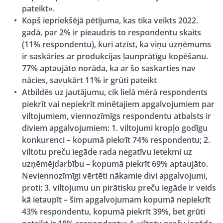
pateikt».
Kopš iepriekšējā pētījuma, kas tika veikts 2022.
gadā, par 2% ir pieaudzis to respondentu skaits
(11% respondentu), kuri atzīst, ka viņu uzņēmums
ir saskāries ar produkcijas ļaunprātīgu kopēšanu.
77% aptaujāto norāda, ka ar šo saskarties nav
nācies, savukārt 11% ir grūti pateikt
Atbildēs uz jautājumu, cik lielā mērā respondents
piekrīt vai nepiekrīt minētajiem apgalvojumiem par
viltojumiem, viennozīmīgs respondentu atbalsts ir
diviem apgalvojumiem: 1. viltojumi kropļo godīgu
konkurenci – kopumā piekrīt 74% respondentu; 2.
viltotu preču iegāde rada negatīvu ietekmi uz
uzņēmējdarbību – kopumā piekrīt 69% aptaujāto.
Neviennozīmīgi vērtēti nākamie divi apgalvojumi,
proti: 3. viltojumu un pirātisku preču iegāde ir veids
kā ietaupīt – šim apgalvojumam kopumā nepiekrīt
43% respondentu, kopumā piekrīt 39%, bet grūti