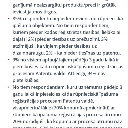
gadījumā neaizsargātu produktu/preci ir grūtāk
ieviest jaunos tirgos.
85% respondentu nepieder neviens no rūpnieciskā
īpašuma objektiem. No tiem respondentiem,
kuriem pieder kādas reģistrētas tiesības, lielākajai
daļai (12%) pieder tiesības uz preču zīmi. 3%
atzīmējuši, ka viņiem pieder tiesības uz
dizainparaugu, 2% – ka pieder tiesības uz patentu.
3% no visiem aptaujātajiem pēdējo 3 gadu laikā ir
pieteikušies kāda rūpnieciskā īpašuma reģistrācijas
procesam Patentu valdē. Attiecīgi, 94% nav
pieteikušies.
No tiem respondentiem, kuru uzņēmums pēdējo 3
gadu laikā ir pieteicies kāda rūpnieciskā īpašuma
reģistrācijas procesam Patentu valdē,
visapmierinātākie (70% kopumā apmierināti) ar
rūpnieciskā īpašuma reģistrācijas procesa ātrumu.
20% norādījuši, ka kopumā ar procesa ātrumu nav