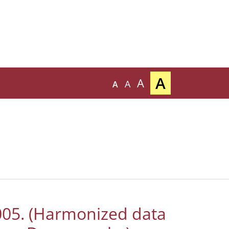
A
A
A
A
05. (Harmonized data