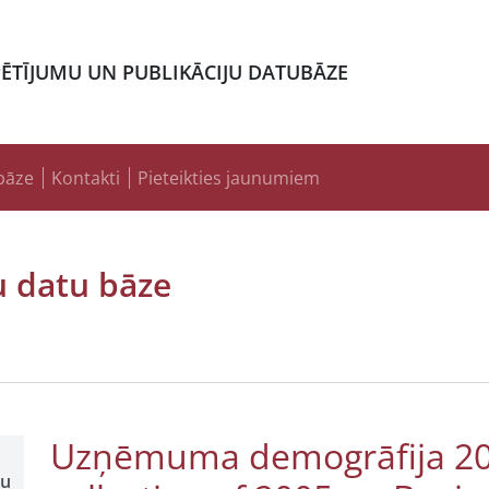
PĒTĪJUMU UN PUBLIKĀCIJU DATUBĀZE
bāze
Kontakti
Pieteikties jaunumiem
u datu bāze
Uzņēmuma demogrāfija 20
ļu