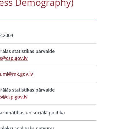
iness Demography)
2.2004
rālās statistikas pārvalde
s@csp.gov.lv
jumi@mk.gov.lv
rālās statistikas pārvalde
s@csp.gov.lv
rbinātības un sociālā politika
leksi analītisks pētījums