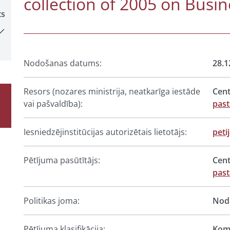
collection of 2005 on Bus
ts
Nodošanas datums:
28.1
Resors (nozares ministrija, neatkarīga iestāde
Cent
vai pašvaldība):
past
Iesniedzējinstitūcijas autorizētais lietotājs:
peti
Pētījuma pasūtītājs:
Cent
past
Politikas joma:
Noda
Pētījuma klasifikācija:
Komp